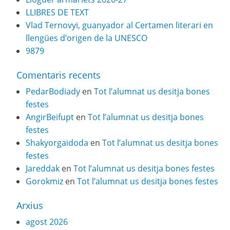
LLIBRES DE TEXT
Vlad Ternovyi, guanyador al Certamen literari en
llengües d’origen de la UNESCO
9879
Comentaris recents
PedarBodiady
en
Tot l’alumnat us desitja bones
festes
AngirBeifupt
en
Tot l’alumnat us desitja bones
festes
Shakyorgaidoda
en
Tot l’alumnat us desitja bones
festes
Jareddak
en
Tot l’alumnat us desitja bones festes
Gorokmiz
en
Tot l’alumnat us desitja bones festes
Arxius
agost 2026