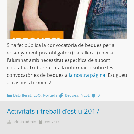
S’ha fet pública la convocatòria de beques per a
ensenyament postobligatori (batxillerat) i per a
l’alumnat amb necessitat específica de suport
educatiu. Trobareu tota la informació sobre les
convocatòries de beques a
la nostra pàgina
. Estigueu
al cas dels terminis!
,
,
,
Batxillerat
ESO
Portada
Beques
NESE
0
Activitats i treball d’estiu 2017
admin admin
06/07/17