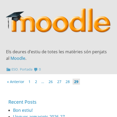
Els deures d’estiu de totes les matèries són penjats
al
Moodle
.
,
ESO
Portada
0
« Anterior
1
2
…
26
27
28
29
Recent Posts
Bon estiu!
Lloguer armariets 2026-27