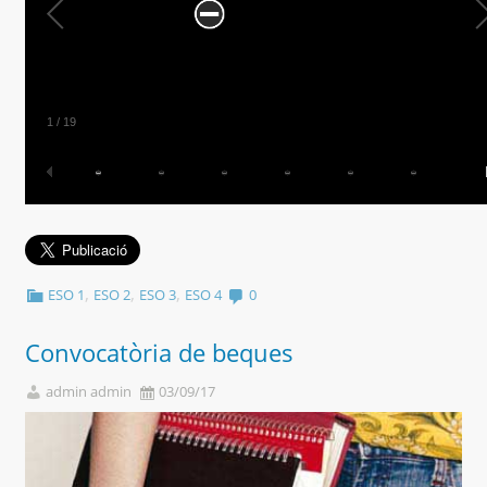
2
/
19
,
,
,
ESO 1
ESO 2
ESO 3
ESO 4
0
Convocatòria de beques
admin admin
03/09/17