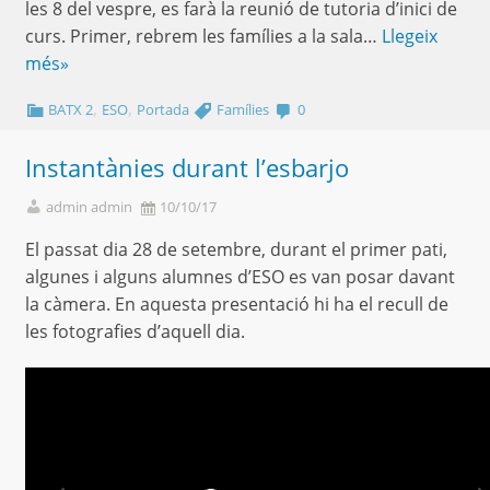
les 8 del vespre, es farà la reunió de tutoria d’inici de
curs. Primer, rebrem les famílies a la sala…
Llegeix
més»
,
,
BATX 2
ESO
Portada
Famílies
0
Instantànies durant l’esbarjo
admin admin
10/10/17
El passat dia 28 de setembre, durant el primer pati,
algunes i alguns alumnes d’ESO es van posar davant
la càmera. En aquesta presentació hi ha el recull de
les fotografies d’aquell dia.