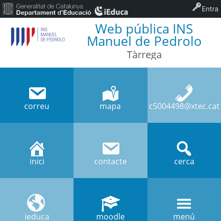
Entra
Web pública INS
Manuel de Pedrolo
Tàrrega
correu
mapa
c5004498@xtec.cat
inici
contacte
cerca
ieduca
moodle
menú