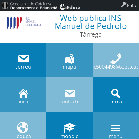
Entra
Web pública INS
Manuel de Pedrolo
Tàrrega
correu
mapa
c5004498@xtec.cat
inici
contacte
cerca
ieduca
moodle
menú