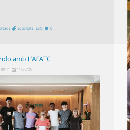
g
a
,
ortada
activitats
ESO
0
drolo amb L’AFATC
admin
11/06/26