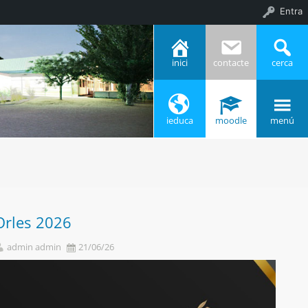
Entra
inici
contacte
cerca
ieduca
moodle
menú
Orles 2026
admin admin
21/06/26