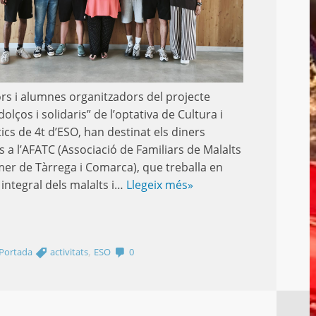
rs i alumnes organitzadors del projecte
A
dolços i solidaris” de l’optativa de Cultura i
c
tics de 4t d’ESO, han destinat els diners
p
s a l’AFATC (Associació de Familiars de Malalts
d
mer de Tàrrega i Comarca), que treballa en
 integral dels malalts i…
Llegeix més»
D
a
L
,
Portada
activitats
ESO
0