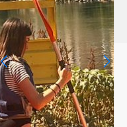
eografia amb l’objectiu de portar a terme diferents
ctivitats d’aprenentatge. Paral·lelament,…
Llegeix
més»
,
,
,
,
,
ESO
ESO 1
ESO 3
Portada
activitats
ESO
Sortides
0
5è Concurs ortogràfic
admin admin
29/05/26