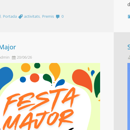
d
,
,
l
Portada
activitats
Premis
0
 Major
admin
20/06/26