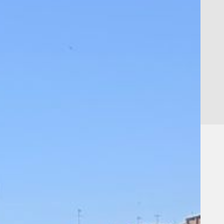
,
,
ESO
Portada
activitats
ESO
0
Treballs de síntesi
admin admin
13/06/26