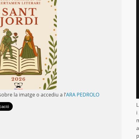
sobre la imatge o accediu a l’
ARA PEDROLO
L
i
m
a
p