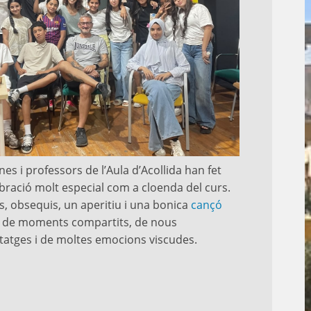
nes i professors de l’Aula d’Acollida han fet
bració molt especial com a cloenda del curs.
, obsequis, un aperitiu i una bonica
cançó
x de moments compartits, de nous
atges i de moltes emocions viscudes.
C
1
s