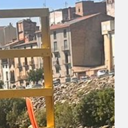
oincidint amb els dies de les proves PAU al centre (9,
0 i 11 de juny), alguns alumnes de 1r, 2n i 3r d’ESO
’han desplaçat a diferents zones de la nostra