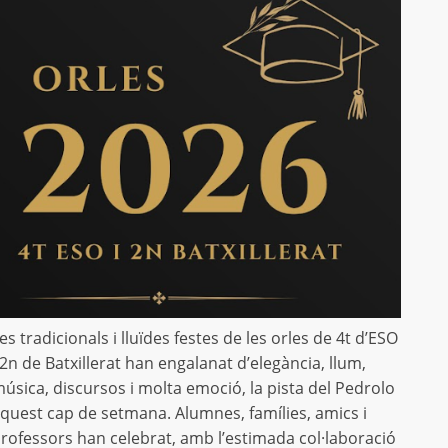
es tradicionals i lluïdes festes de les orles de 4t d’ESO
 2n de Batxillerat han engalanat d’elegància, llum,
úsica, discursos i molta emoció, la pista del Pedrolo
quest cap de setmana. Alumnes, famílies, amics i
rofessors han celebrat, amb l’estimada col·laboració