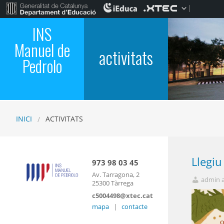
INS
Manuel de
activitats
Pedrolo
INICI
ACTIVITATS
Llegiu
973 98 03 45
Av. Tarragona, 2
admin 
25300 Tàrrega
c5004498@xtec.cat
mapa
|
contacte