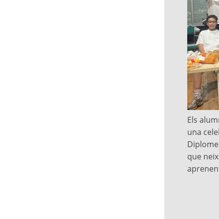
Els alum
una cele
Diplomes
que nei
aprenent