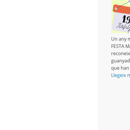
Un any 
FESTA MA
reconeix
guanyado
que han
Llegeix 