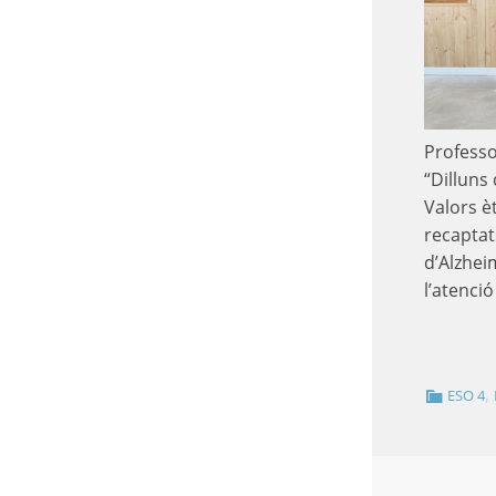
Professo
“Dilluns 
Valors è
recaptat
d’Alzhei
l’atenció
,
ESO 4