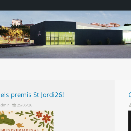
 els premis St Jordi26!
admin
25/06/26