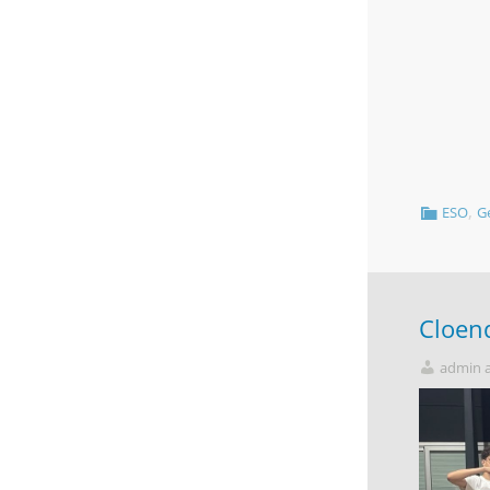
,
ESO
G
Cloend
admin 