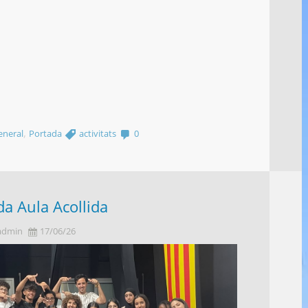
,
eneral
Portada
activitats
0
a Aula Acollida
admin
17/06/26