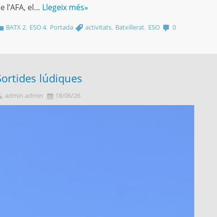
e l’AFA, el…
Llegeix més»
,
,
,
,
BATX 2
ESO 4
Portada
activitats
Batxillerat
ESO
0
Sortides lúdiques
admin admin
18/06/26