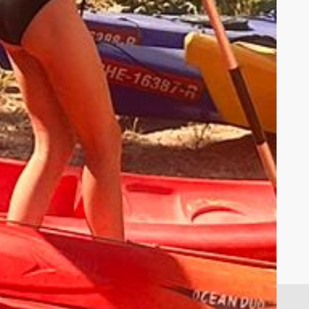
vui a la sala d’actes del centre hem celebrat la
inquena edició del Concurs d’Ortografia, organitzat
els instituts La Segarra de Cervera, Ribera del Sió
’Agramunt i Manuel de Pedrolo de Tàrrega.
os equips de cada centre han competit per
conseguir la màxima puntuació possible, 250…
legeix més»
,
,
,
,
ESO 1
General
Portada
activitats
ESO
Premis
0