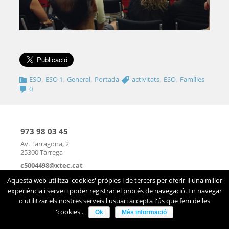
,
,
,
,
,
ESO
ESO 1
General
Portada
activitats
ESO
Famílies
0
973 98 03 45
Av. Tarragona, 2
25300 Tàrrega
c5004498@xtec.cat
mapa
|
contacte
Aquesta web utilitza 'cookies' pròpies i de tercers per oferir-li una millor
experiència i servei i poder registrar el procés de navegació. En navegar
o utilitzar els nostres serveis l'usuari accepta l'ús que fem de les
'cookies'.
Ok
Més informació
Avís legal
|
Sobre el web
|
©2026 Infoself Group |
WordPress