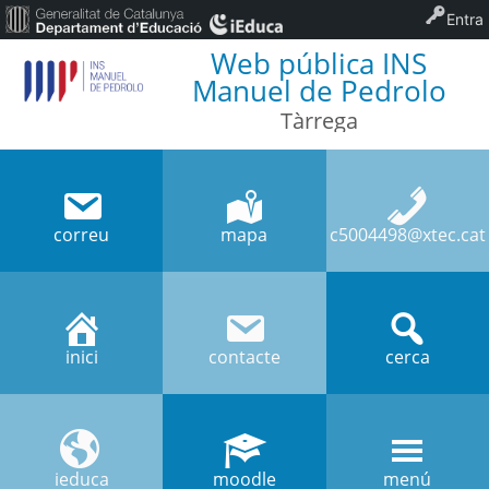
Entra
Web pública INS
Manuel de Pedrolo
Tàrrega
correu
mapa
c5004498@xtec.cat
inici
contacte
cerca
ieduca
moodle
menú