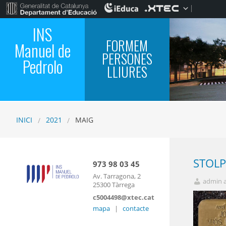
INS
FORMEM
Manuel de
PERSONES
Pedrolo
LLIURES
INICI
2021
MAIG
STOLP
973 98 03 45
Av. Tarragona, 2
admin 
25300 Tàrrega
c5004498@xtec.cat
mapa
|
contacte