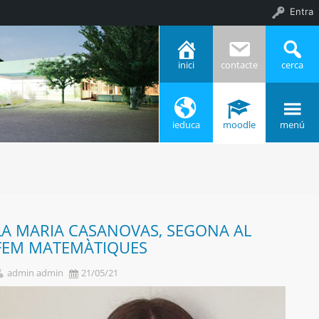
Entra
inici
contacte
cerca
ieduca
moodle
menú
LA MARIA CASANOVAS, SEGONA AL
FEM MATEMÀTIQUES
admin admin
21/05/21