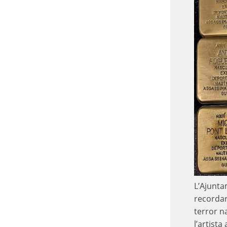
L’Ajunta
recordar
terror n
l’artist