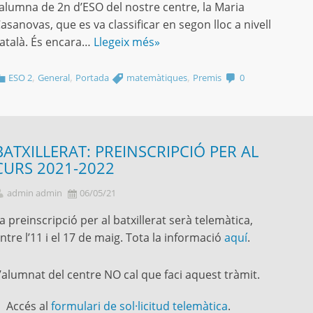
’alumna de 2n d’ESO del nostre centre, la Maria
asanovas, que es va classificar en segon lloc a nivell
atalà. És encara…
Llegeix més»
,
,
,
ESO 2
General
Portada
matemàtiques
Premis
0
BATXILLERAT: PREINSCRIPCIÓ PER AL
CURS 2021-2022
admin admin
06/05/21
a preinscripció per al batxillerat serà telemàtica,
ntre l’11 i el 17 de maig. Tota la informació
aquí
.
’alumnat del centre NO cal que faci aquest tràmit.
Accés al
formulari de sol·licitud telemàtica
.