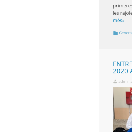
primeres
les rajo
més»
Genera
ENTRE
2020 
admin 