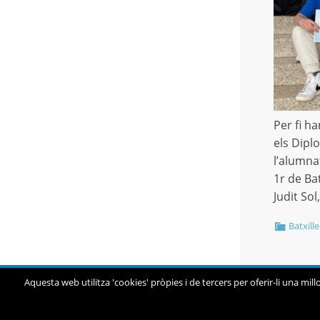
Per fi ha
els Dipl
l’alumna
1r de Bat
Judit So
Batxille
Aquesta web utilitza 'cookies' pròpies i de tercers per oferir-li una mill