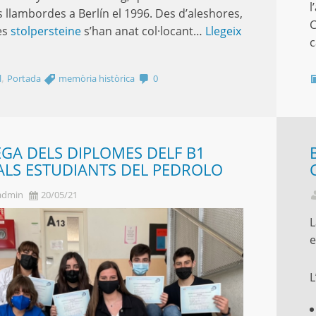
l
 llambordes a Berlín el 1996. Des d’aleshores,
C
les
stolpersteine
s’han anat col·locant…
Llegeix
c
,
l
Portada
memòria històrica
0
GA DELS DIPLOMES DELF B1
ALS ESTUDIANTS DEL PEDROLO
admin
20/05/21
L
e
L