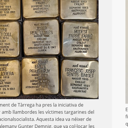
ment de Tàrrega ha pres la iniciativa de
E
 amb llambordes les víctimes targarines del
f
acionalsocialista. Aquesta idea va néixer de
q
a alemany Gunter Demnig, que va col·locar les