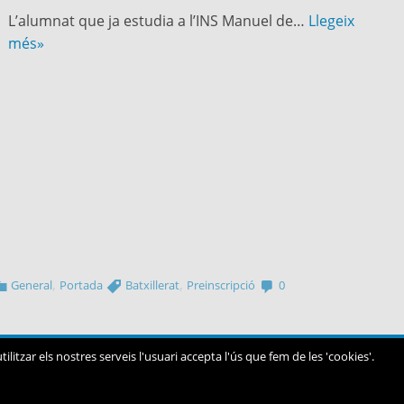
L’alumnat que ja estudia a l’INS Manuel de…
Llegeix
més»
,
,
General
Portada
Batxillerat
Preinscripció
0
ilitzar els nostres serveis l'usuari accepta l'ús que fem de les 'cookies'.