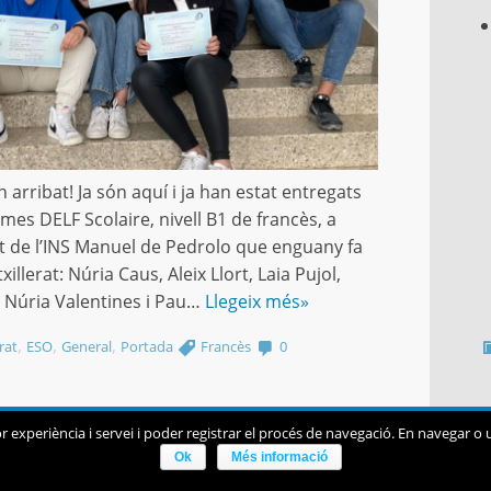
n arribat! Ja són aquí i ja han estat entregats
omes DELF Scolaire, nivell B1 de francès, a
t de l’INS Manuel de Pedrolo que enguany fa
xillerat: Núria Caus, Aleix Llort, Laia Pujol,
l, Núria Valentines i Pau…
Llegeix més»
,
,
,
rat
ESO
General
Portada
Francès
0
or experiència i servei i poder registrar el procés de navegació. En navegar o ut
Ok
Més informació
Avís legal
|
Sobre el web
|
©2026 Infoself Group |
WordPress