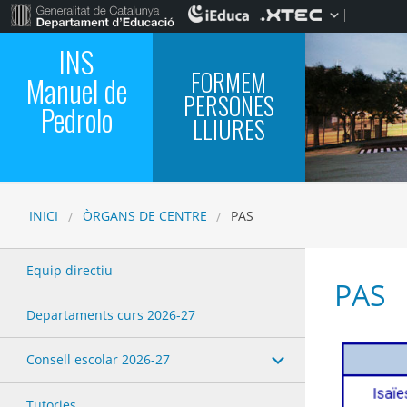
INS
FORMEM
Manuel de
PERSONES
Pedrolo
LLIURES
INICI
ÒRGANS DE CENTRE
PAS
Equip directiu
PAS
Departaments curs 2026-27
Consell escolar 2026-27
Tutories