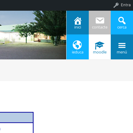
Entra
inici
contacte
cerca
ieduca
moodle
menú