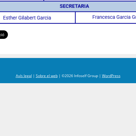
Avís legal
|
Sobre el web
|
©2026 Infoself Group |
WordPress