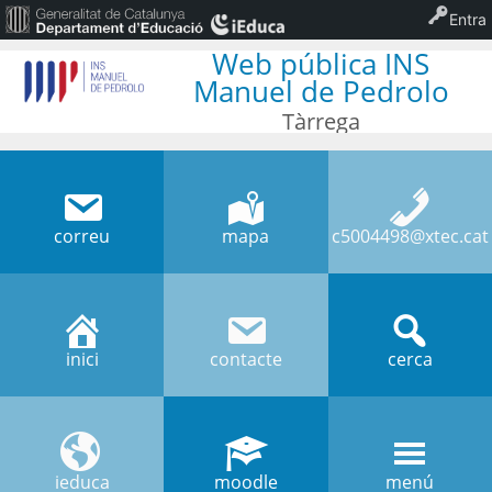
Entra
Web pública INS
Manuel de Pedrolo
Tàrrega
correu
mapa
c5004498@xtec.cat
inici
contacte
cerca
ieduca
moodle
menú