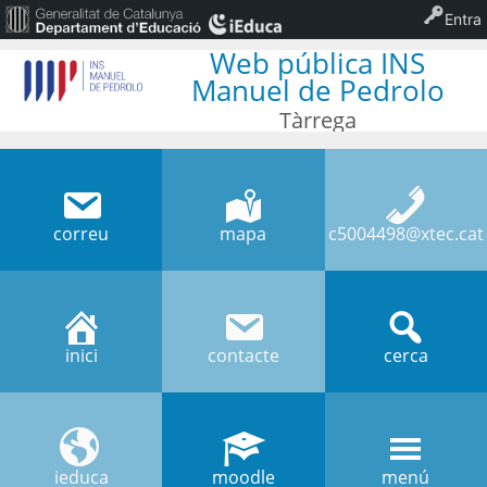
Entra
Web pública INS
Manuel de Pedrolo
Tàrrega
correu
mapa
c5004498@xtec.cat
inici
contacte
cerca
ieduca
moodle
menú