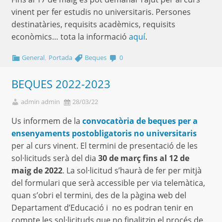
vinent per fer estudis no universitaris. Persones
destinatàries, requisits acadèmics, requisits
econòmics… tota la informació
aquí
.
,
General
Portada
Beques
0
BEQUES 2022-2023
admin admin
28/03/22
Us informem de la
convocatòria de beques per a
ensenyaments postobligatoris no universitaris
per al curs vinent. El termini de presentació de les
sol·licituds serà del dia
30 de març fins al 12 de
maig de 2022
. La sol·licitud s’haurà de fer per mitjà
del formulari que serà accessible per via telemàtica,
quan s’obri el termini, des de la pàgina web del
Departament d’Educació i no es podran tenir en
compte les sol·licituds que no finalitzin el procés de