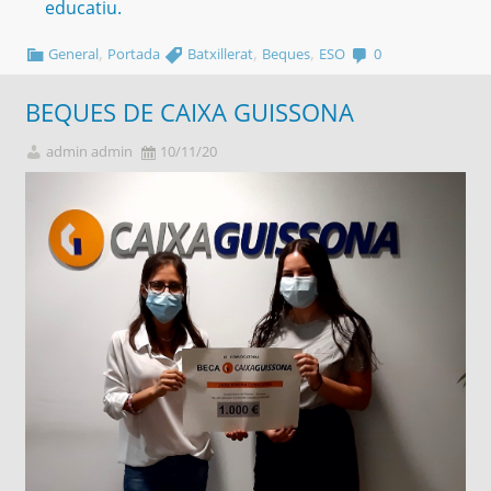
educatiu.
,
,
,
General
Portada
Batxillerat
Beques
ESO
0
BEQUES DE CAIXA GUISSONA
admin admin
10/11/20