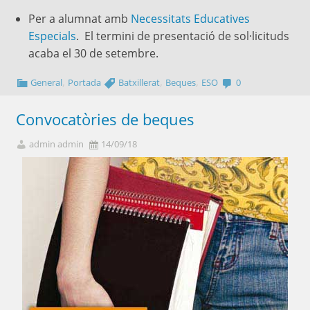
Per a alumnat amb
Necessitats Educatives
Especials
. El termini de presentació de sol·licituds
acaba el 30 de setembre.
,
,
,
General
Portada
Batxillerat
Beques
ESO
0
Convocatòries de beques
admin admin
14/09/18