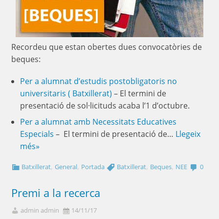
Recordeu que estan obertes dues convocatòries de
beques:
Per a alumnat d’estudis postobligatoris no
universitaris ( Batxillerat)
– El termini de
presentació de sol·licituds acaba l’1 d’octubre.
Per a alumnat amb Necessitats Educatives
Especials
– El termini de presentació de…
Llegeix
més»
,
,
,
,
Batxillerat
General
Portada
Batxillerat
Beques
NEE
0
Premi a la recerca
admin admin
14/11/17