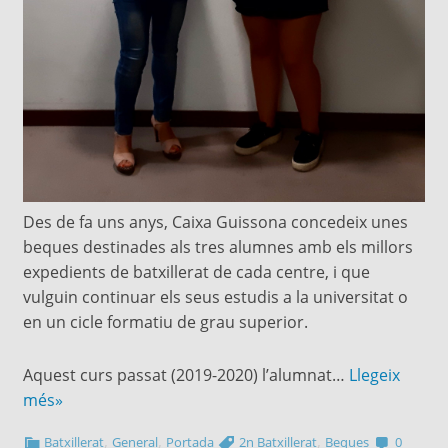
Des de fa uns anys, Caixa Guissona concedeix unes
beques destinades als tres alumnes amb els millors
expedients de batxillerat de cada centre, i que
vulguin continuar els seus estudis a la universitat o
en un cicle formatiu de grau superior.
Aquest curs passat (2019-2020) l’alumnat…
Llegeix
més»
,
,
,
Batxillerat
General
Portada
2n Batxillerat
Beques
0