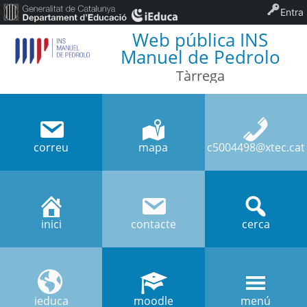
Entra
Web pública INS
Manuel de Pedrolo
Tàrrega
correu
mapa
c5004498@xtec.cat
inici
contacte
cerca
ieduca
moodle
menú