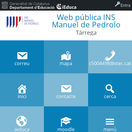
Entra
Web pública INS
Manuel de Pedrolo
Tàrrega
correu
mapa
c5004498@xtec.cat
inici
contacte
cerca
ieduca
moodle
menú