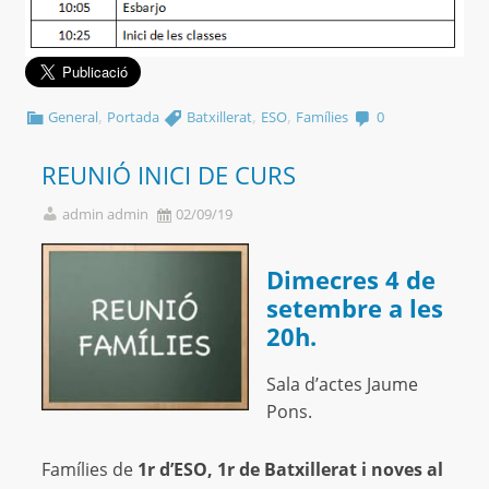
,
,
,
General
Portada
Batxillerat
ESO
Famílies
0
REUNIÓ INICI DE CURS
admin admin
02/09/19
Dimecres 4 de
setembre a les
20h.
Sala d’actes Jaume
Pons.
Famílies de
1r d’ESO, 1r de Batxillerat i noves al