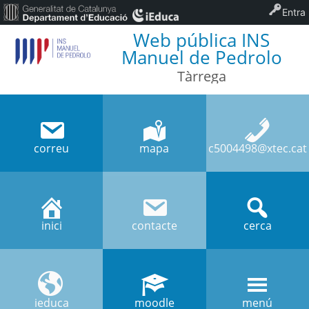
Entra
Web pública INS
Manuel de Pedrolo
Tàrrega
correu
mapa
c5004498@xtec.cat
inici
contacte
cerca
ieduca
moodle
menú