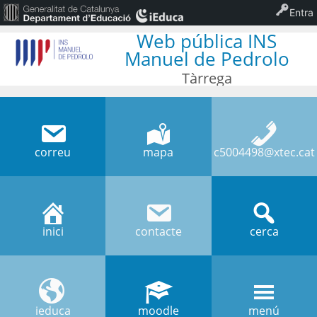
Entra
Web pública INS
Manuel de Pedrolo
Tàrrega
correu
mapa
c5004498@xtec.cat
inici
contacte
cerca
ieduca
moodle
menú