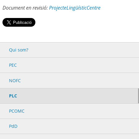
Document en revisió:
ProjecteLingüísticCentre
Qui som?
PEC
NOFC
PLC
PCOMC
PdD