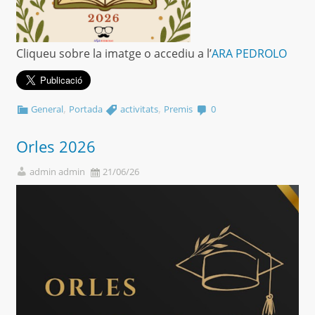
Cliqueu sobre la imatge o accediu a l’
ARA PEDROLO
,
,
General
Portada
activitats
Premis
0
Orles 2026
admin admin
21/06/26