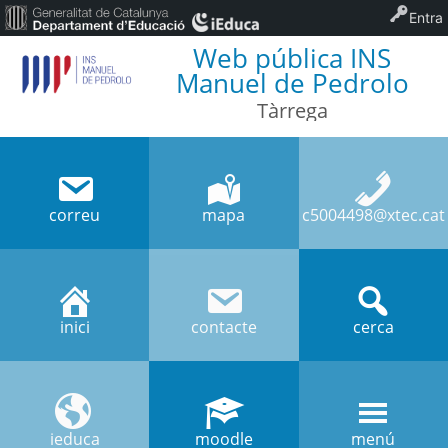
Entra
Web pública INS
Manuel de Pedrolo
Tàrrega
correu
mapa
c5004498@xtec.cat
inici
contacte
cerca
ieduca
moodle
menú