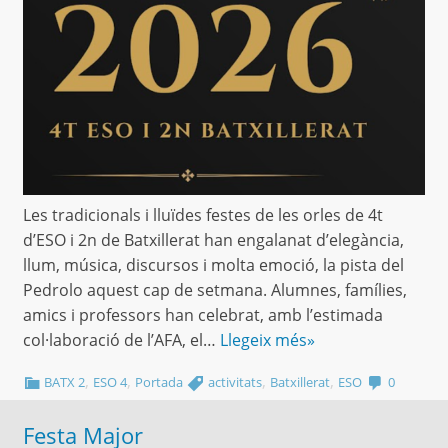
Les tradicionals i lluïdes festes de les orles de 4t
d’ESO i 2n de Batxillerat han engalanat d’elegància,
llum, música, discursos i molta emoció, la pista del
Pedrolo aquest cap de setmana. Alumnes, famílies,
amics i professors han celebrat, amb l’estimada
col·laboració de l’AFA, el…
Llegeix més»
,
,
,
,
BATX 2
ESO 4
Portada
activitats
Batxillerat
ESO
0
Festa Major