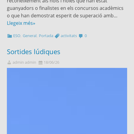
reconeixement als nois i noies que han estat
guanyadors o finalistes en els concursos acadèmics
o que han demostrat esperit de superació amb…
Llegeix més»
,
,
ESO
General
Portada
activitats
0
Sortides lúdiques
admin admin
18/06/26