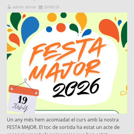
admin admin
20/06/26
Un any més hem acomiadat el curs amb la nostra
FESTA MAJOR. El toc de sortida ha estat un acte de