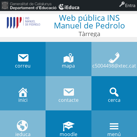
Entra
Web pública INS
Manuel de Pedrolo
Tàrrega
correu
mapa
c5004498@xtec.cat
inici
contacte
cerca
ieduca
moodle
menú