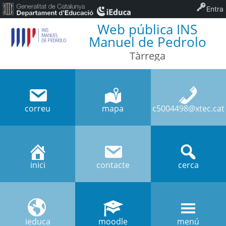
Entra
Web pública INS
Manuel de Pedrolo
Tàrrega
correu
mapa
c5004498@xtec.cat
inici
contacte
cerca
ieduca
moodle
menú