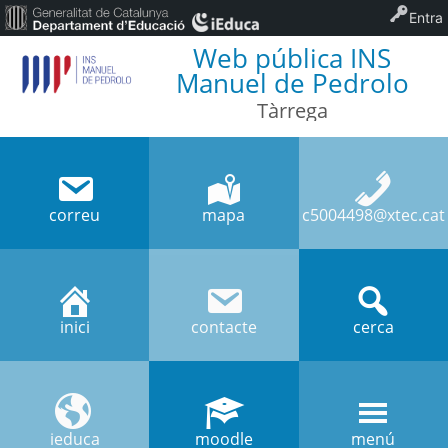
Entra
Web pública INS
Manuel de Pedrolo
Tàrrega
correu
mapa
c5004498@xtec.cat
inici
contacte
cerca
ieduca
moodle
menú