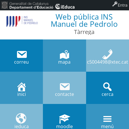
Entra
Web pública INS
Manuel de Pedrolo
Tàrrega
correu
mapa
c5004498@xtec.cat
inici
contacte
cerca
ieduca
moodle
menú