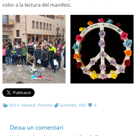
color a la lectura del manifest.
,
,
,
ESO 4
General
Portada
activitats
ESO
0
Deixa un comentari