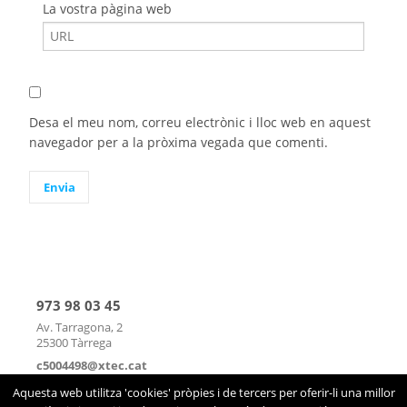
La vostra pàgina web
Desa el meu nom, correu electrònic i lloc web en aquest
navegador per a la pròxima vegada que comenti.
973 98 03 45
Av. Tarragona, 2
25300 Tàrrega
c5004498@xtec.cat
mapa
|
contacte
Aquesta web utilitza 'cookies' pròpies i de tercers per oferir-li una millor