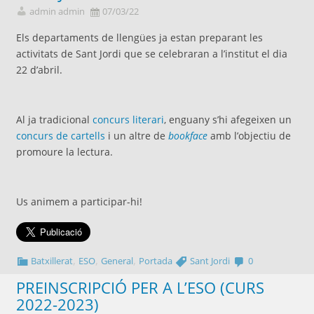
admin admin
07/03/22
Els departaments de llengües ja estan preparant les
activitats de Sant Jordi que se celebraran a l’institut el dia
22 d’abril.
Al ja tradicional
concurs literari
, enguany s’hi afegeixen un
concurs de cartells
i un altre de
bookface
amb l’objectiu de
promoure la lectura.
Us animem a participar-hi!
,
,
,
Batxillerat
ESO
General
Portada
Sant Jordi
0
PREINSCRIPCIÓ PER A L’ESO (CURS
2022-2023)