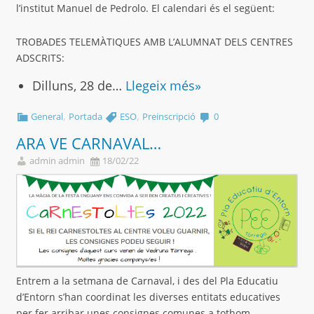
l’institut Manuel de Pedrolo. El calendari és el següent:
TROBADES TELEMÀTIQUES AMB L’ALUMNAT DELS CENTRES
ADSCRITS:
Dilluns, 28 de…
Llegeix més»
,
,
General
Portada
ESO
Preinscripció
0
ARA VE CARNAVAL…
admin admin
18/02/22
Entrem a la setmana de Carnaval, i des del Pla Educatiu
d’Entorn s’han coordinat les diverses entitats educatives
per fer arribar unes consignes comunes a tothom.