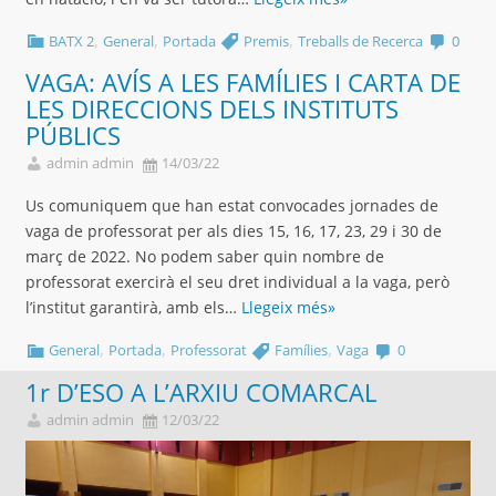
,
,
,
BATX 2
General
Portada
Premis
Treballs de Recerca
0
VAGA: AVÍS A LES FAMÍLIES I CARTA DE
LES DIRECCIONS DELS INSTITUTS
PÚBLICS
admin admin
14/03/22
Us comuniquem que han estat convocades jornades de
vaga de professorat per als dies 15, 16, 17, 23, 29 i 30 de
març de 2022. No podem saber quin nombre de
professorat exercirà el seu dret individual a la vaga, però
l’institut garantirà, amb els…
Llegeix més»
,
,
,
General
Portada
Professorat
Famílies
Vaga
0
1r D’ESO A L’ARXIU COMARCAL
admin admin
12/03/22