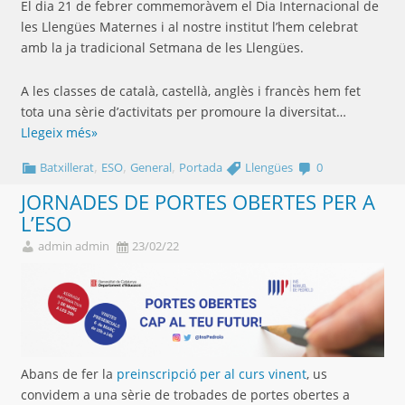
El dia 21 de febrer commemoràvem el Dia Internacional de
les Llengües Maternes i al nostre institut l’hem celebrat
amb la ja tradicional Setmana de les Llengües.
A les classes de català, castellà, anglès i francès hem fet
tota una sèrie d’activitats per promoure la diversitat…
Llegeix més»
,
,
,
Batxillerat
ESO
General
Portada
Llengües
0
JORNADES DE PORTES OBERTES PER A
L’ESO
admin admin
23/02/22
Abans de fer la
preinscripció per al curs vinent
, us
convidem a una sèrie de trobades de portes obertes a