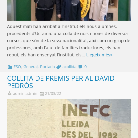
Aquest matí han arribat a l’institut els nous alumnes,
procedents d’Ucraïna: una colla de nois i noies de diversos
cursos, que són de la seva nacionalitat, així com un grup de
professores, amb l’ajut de famílies traductores, els han
rebut, els han ensenyat l’institut, els…
Llegeix més»
,
,
ESO
General
Portada
acollida
0
COLLITA DE PREMIS PER AL DAVID
PEDRÓS
admin admin
21/03/22