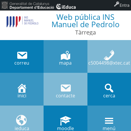
Entra
Web pública INS
Manuel de Pedrolo
Tàrrega
correu
mapa
c5004498@xtec.cat
inici
contacte
cerca
ieduca
moodle
menú