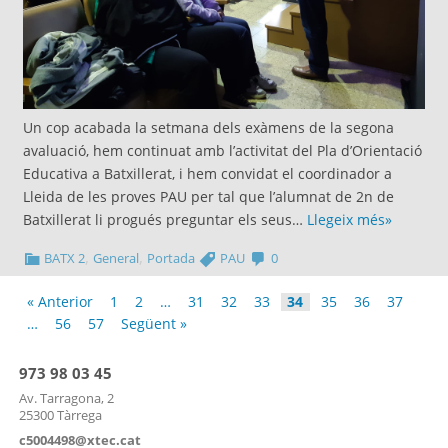
Un cop acabada la setmana dels exàmens de la segona
avaluació, hem continuat amb l’activitat del Pla d’Orientació
Educativa a Batxillerat, i hem convidat el coordinador a
Lleida de les proves PAU per tal que l’alumnat de 2n de
Batxillerat li progués preguntar els seus…
Llegeix més»
,
,
BATX 2
General
Portada
PAU
0
« Anterior
1
2
…
31
32
33
34
35
36
37
…
56
57
Següent »
973 98 03 45
Av. Tarragona, 2
25300 Tàrrega
c5004498@xtec.cat