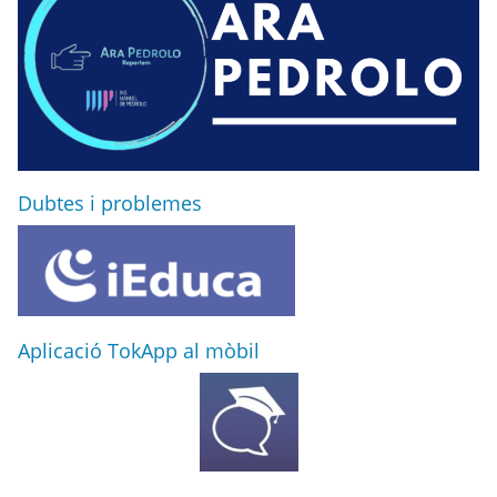
Dubtes i problemes
Aplicació TokApp al mòbil