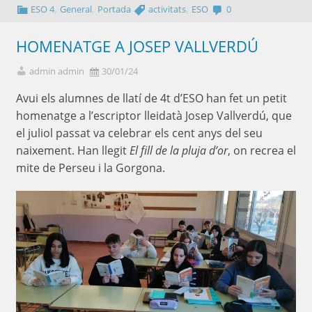
,
,
,
ESO 4
General
Portada
activitats
ESO
0
HOMENATGE A JOSEP VALLVERDÚ
admin admin
30/01/24
Avui els alumnes de llatí de 4t d’ESO han fet un petit
homenatge a l’escriptor lleidatà Josep Vallverdú, que
el juliol passat va celebrar els cent anys del seu
naixement. Han llegit
El fill de la pluja d’or
, on recrea el
mite de Perseu i la Gorgona.