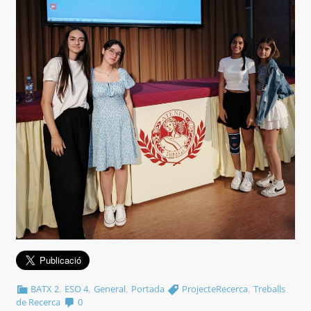
,
,
,
,
BATX 2
ESO 4
General
Portada
ProjecteRecerca
Treballs
de Recerca
0