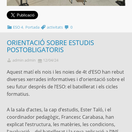
,
ESO 4
Portada
activitats
0
ORIENTACIÓ SOBRE ESTUDIS
POSTOBLIGATORIS
admin admin
12/04/24
Aquest matí els nois i les noies de 4t d’ESO han rebut
diverses xerrades informatives i d’orientació sobre el
seu futur després de l’ESO: el batxillerat i els cicles
formatius.
A la sala d’actes, la cap d’estudis, Ester Taló, i el
coordinador pedagògic, Francesc Carabasa, han
explicat l’estructura, les matèries, les condicions,
l’avaluació… del batxillerat i la seva aplicació a l’INS