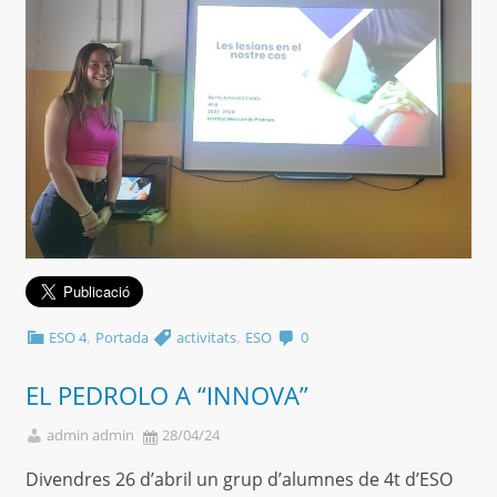
,
,
ESO 4
Portada
activitats
ESO
0
EL PEDROLO A “INNOVA”
admin admin
28/04/24
Divendres 26 d’abril un grup d’alumnes de 4t d’ESO