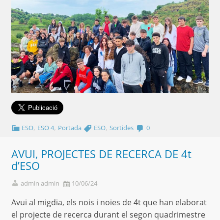
,
,
,
ESO
ESO 4
Portada
ESO
Sortides
0
AVUI, PROJECTES DE RECERCA DE 4t
d’ESO
admin admin
10/06/24
Avui al migdia, els nois i noies de 4t que han elaborat
el projecte de recerca durant el segon quadrimestre