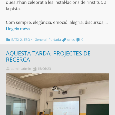
dues s’han celebrat a les instal·lacions de l’institut, a
la pista.
Com sempre, elegància, emoció, alegria, discursos,…
Llegeix més»
,
,
,
BATX 2
ESO 4
General
Portada
orles
0
AQUESTA TARDA, PROJECTES DE
RECERCA
admin admin
15/06/23