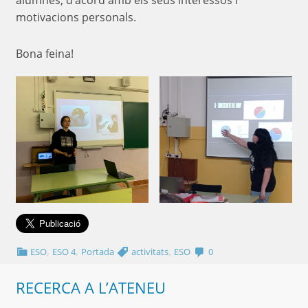
alumnes, d’acord amb els seus interessos i
motivacions personals.
Bona feina!
,
,
,
ESO
ESO 4
Portada
activitats
ESO
0
RECERCA A L’ATENEU