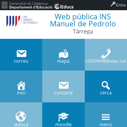
Entra
Web pública INS
Manuel de Pedrolo
Tàrrega
correu
mapa
c5004498@xtec.cat
inici
contacte
cerca
ieduca
moodle
menú