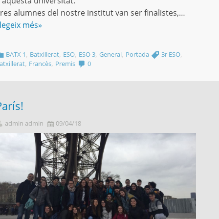
’aquesta universitat.
res alumnes del nostre institut van ser finalistes,…
legeix més»
,
,
,
,
,
,
BATX 1
Batxillerat
ESO
ESO 3
General
Portada
3r ESO
,
,
atxillerat
Francès
Premis
0
París!
admin admin
09/04/18