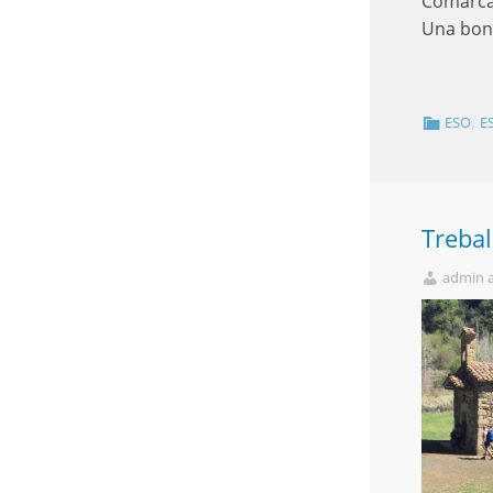
Comarcal 
Una bo
,
ESO
E
Trebal
admin 