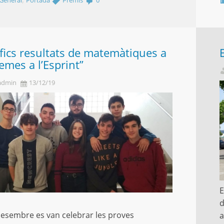
General
Portada
Premis
0
ics resultats de matemàtiques a
emes a l’Esprint”
admin
13/12/19
E
d
desembre es van celebrar les proves
a