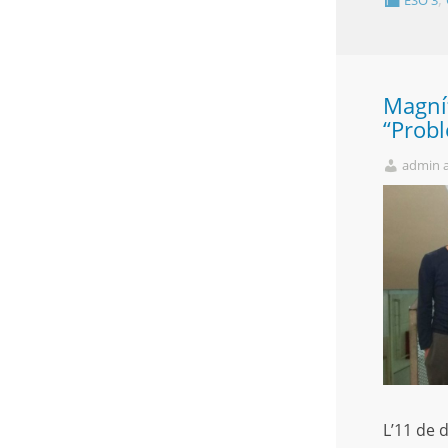
ESO 3
Magníf
“Probl
admin 
L’11 de 