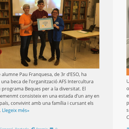
e alumne Pau Franquesa, de 3r d’ESO, ha
U
 una beca de l’organització AFS Intercultura
o
u programa Beques per a la diversitat. El
e
emenmt consisteix en una estada d’un any en
p
país, convivint amb una família i cursant els
s
…
Llegeix més»
C
,