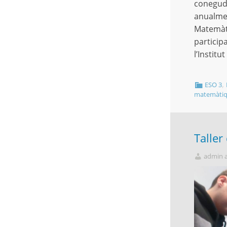
conegude
anualmen
Matemàti
participa
l’Instit
,
ESO 3
matemàti
Taller
admin 