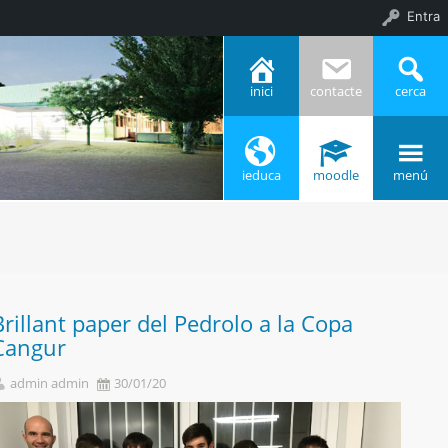
Entra
inici
contacte
cerca
ieduca
moodle
menú
Brillant paper del Pedrolo a la Copa
Cangur
admin admin
30/01/20