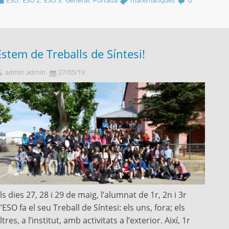
ESO
ESO 2
ESO 3
General
Portada
matemàtiques
0
Estem de Treballs de Síntesi!
admin admin
27/05/19
ls dies 27, 28 i 29 de maig, l’alumnat de 1r, 2n i 3r
’ESO fa el seu Treball de Síntesi: els uns, fora; els
ltres, a l’institut, amb activitats a l’exterior. Així, 1r