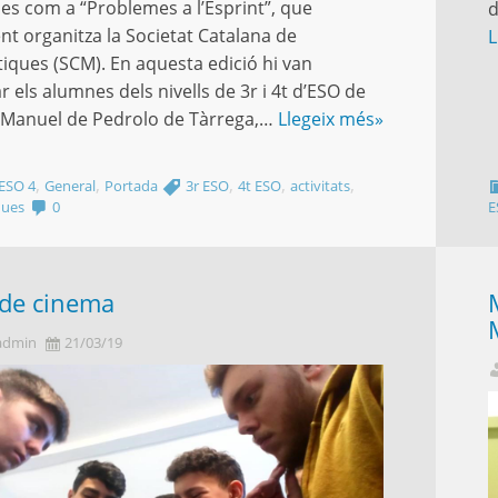
s com a “Problemes a l’Esprint”, que
d
t organitza la Societat Catalana de
L
ques (SCM). En aquesta edició hi van
r els alumnes dels nivells de 3r i 4t d’ESO de
ut Manuel de Pedrolo de Tàrrega,…
Llegeix més»
,
,
,
,
,
ESO 4
General
Portada
3r ESO
4t ESO
activitats
ques
0
E
 de cinema
admin
21/03/19