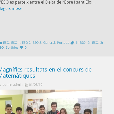
’ESO es parteix entre el Delta de l’Ebre i sant Eloi…
legeix més»
,
,
,
,
,
,
,
ESO
ESO 1
ESO 2
ESO 3
General
Portada
1r ESO
2n ESO
3r
,
SO
Sortides
0
Magnífics resultats en el concurs de
Matemàtiques
admin admin
01/03/19