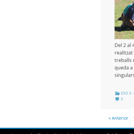
Del 2 al
realitzat
treballs 
queda a 
singula
,
ESO 3
0
« Anterior