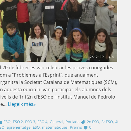
l 20 de febrer es van celebrar les proves conegudes
om a “Problemes a l’Esprint”, que anualment
rganitza la Societat Catalana de Matemàtiques (SCM),
n aquesta edició hi van participar els alumnes dels
ivells de 1r i 2n d’ESO de l’institut Manuel de Pedrolo
de…
Llegeix més»
,
,
,
,
,
,
,
ESO
ESO 2
ESO 3
ESO 4
General
Portada
2n ESO
3r ESO
4t
,
,
,
,
SO
aprenentatge
ESO
matemàtiques
Premis
0