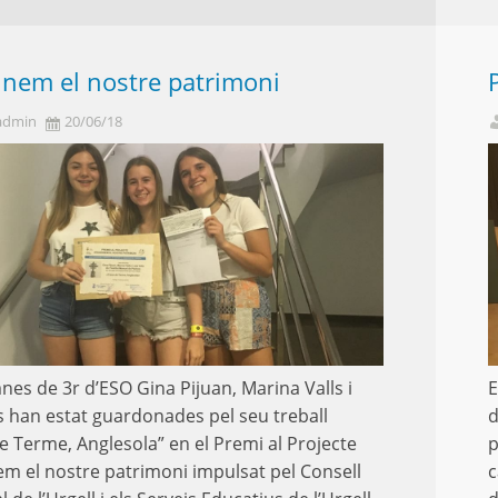
inem el nostre patrimoni
admin
20/06/18
nes de 3r d’ESO Gina Pijuan, Marina Valls i
E
ls han estat guardonades pel seu treball
d
e Terme, Anglesola” en el Premi al Projecte
p
m el nostre patrimoni impulsat pel Consell
c