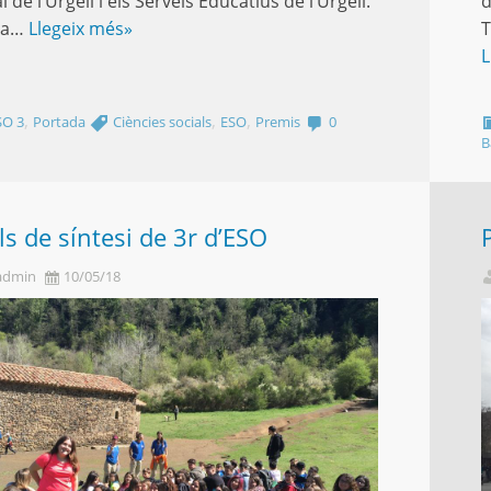
de l’Urgell i els Serveis Educatius de l’Urgell.
d
na…
Llegeix més»
T
L
,
,
,
SO 3
Portada
Ciències socials
ESO
Premis
0
B
ls de síntesi de 3r d’ESO
admin
10/05/18