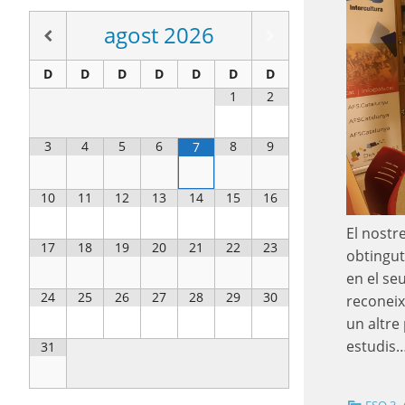
agost
2026
D
D
D
D
D
D
D
1
2
3
4
5
6
8
9
7
10
11
12
13
14
15
16
El nostr
17
18
19
20
21
22
23
obtingut
en el se
24
25
26
27
28
29
30
reconeix
un altre 
estudis
31
,