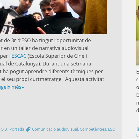
t de 3r d’ESO ha tingut l’oportunitat de
ar en un taller de narrativa audiovisual
per l’
ESCAC
(Escola Superior de Cine i
ual de Catalunya). Durant una setmana
t ha pogut aprendre diferents tècniques per
E
 el seu propi curtmetratge. Aquesta activitat
c
egeix més»
o
E
n
,
SO 3
Portada
Comunicació audiovisual. Competències. ESO.
E