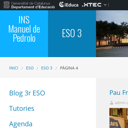
INS
Manuel de
ESO 3
Pedrolo
INICI
ESO
ESO 3
PÀGINA 4
Pau Fr
Blog 3r ESO
admin 
Tutories
Agenda