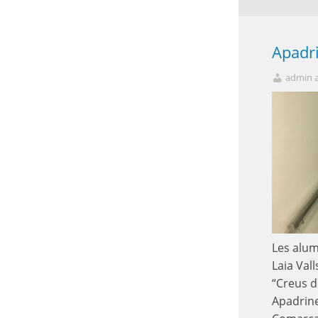
Apadr
admin 
Les alum
Laia Val
“Creus d
Apadrine