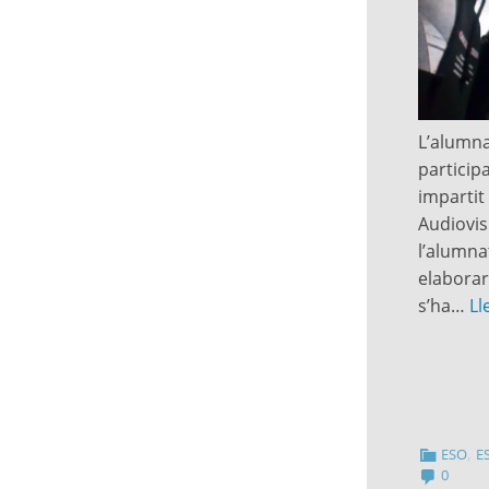
L’alumna
particip
impartit 
Audiovis
l’alumna
elaborar
s’ha…
Ll
,
ESO
E
0