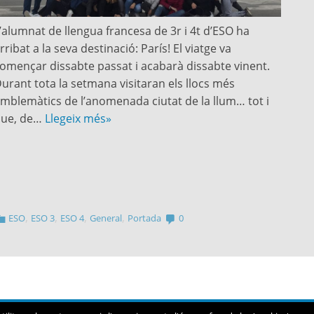
’alumnat de llengua francesa de 3r i 4t d’ESO ha
rribat a la seva destinació: París! El viatge va
omençar dissabte passat i acabarà dissabte vinent.
urant tota la setmana visitaran els llocs més
mblemàtics de l’anomenada ciutat de la llum… tot i
que, de…
Llegeix més»
,
,
,
,
ESO
ESO 3
ESO 4
General
Portada
0