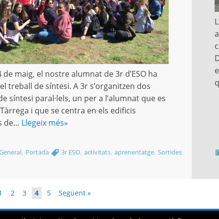
L
a
c
D
e
 4 de maig, el nostre alumnat de 3r d’ESO ha
 el treball de síntesi. A 3r s’organitzen dos
de síntesi paral·lels, un per a l’alumnat que es
Tàrrega i que se centra en els edificis
rs de…
Llegeix més»
,
,
,
,
General
Portada
3r ESO
activitats
aprenentatge
Sortides
1
2
3
4
5
Següent »