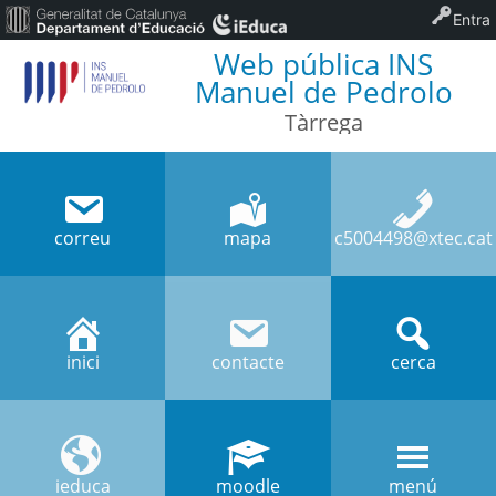
Entra
Web pública INS
Manuel de Pedrolo
Tàrrega
correu
mapa
c5004498@xtec.cat
inici
contacte
cerca
ieduca
moodle
menú