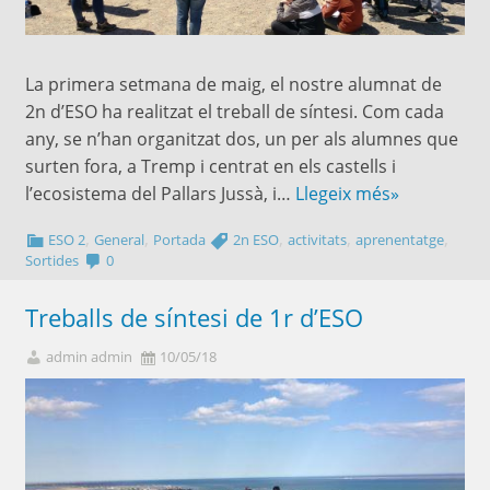
La primera setmana de maig, el nostre alumnat de
2n d’ESO ha realitzat el treball de síntesi. Com cada
any, se n’han organitzat dos, un per als alumnes que
surten fora, a Tremp i centrat en els castells i
l’ecosistema del Pallars Jussà, i…
Llegeix més»
,
,
,
,
,
ESO 2
General
Portada
2n ESO
activitats
aprenentatge
Sortides
0
Treballs de síntesi de 1r d’ESO
admin admin
10/05/18