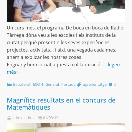
Un curs més, el programa De boca en boca de Ràdio
Tàrrega dóna veu a les escoles i els instituts de la
ciutat perquè presentin les seves experiències,
projectes, activitats… i així, una vegada cada mes,
anem a explicar les nostres coses.
Enguany hem iniciat aquesta col·laboració…
Llegeix
més»
,
,
,
Batxillerat
ESO 4
General
Portada
aprenentatge
0
Magnífics resultats en el concurs de
Matemàtiques
admin admin
01/03/19