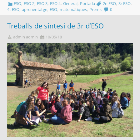
,
,
,
,
,
,
,
ESO
ESO 2
ESO 3
ESO 4
General
Portada
2n ESO
3r ESO
,
,
,
,
4t ESO
aprenentatge
ESO
matemàtiques
Premis
0
Treballs de síntesi de 3r d’ESO
admin admin
10/05/18