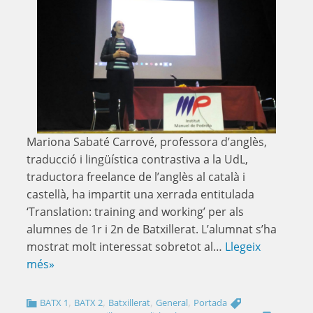
Mariona Sabaté Carrové, professora d’anglès,
traducció i lingüística contrastiva a la UdL,
traductora freelance de l’anglès al català i
castellà, ha impartit una xerrada entitulada
‘Translation: training and working’ per als
alumnes de 1r i 2n de Batxillerat. L’alumnat s’ha
mostrat molt interessat sobretot al…
Llegeix
més»
,
,
,
,
BATX 1
BATX 2
Batxillerat
General
Portada