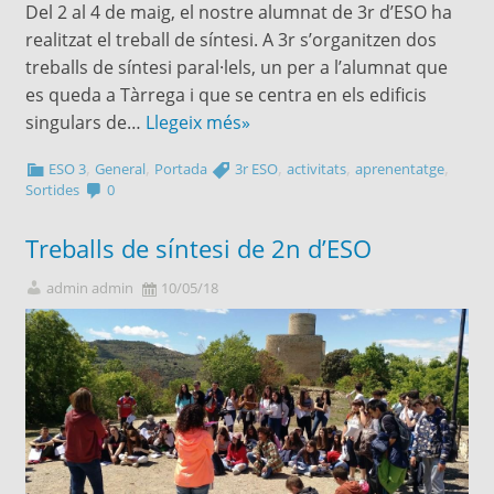
Del 2 al 4 de maig, el nostre alumnat de 3r d’ESO ha
realitzat el treball de síntesi. A 3r s’organitzen dos
treballs de síntesi paral·lels, un per a l’alumnat que
es queda a Tàrrega i que se centra en els edificis
singulars de…
Llegeix més»
,
,
,
,
,
ESO 3
General
Portada
3r ESO
activitats
aprenentatge
Sortides
0
Treballs de síntesi de 2n d’ESO
admin admin
10/05/18