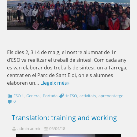
Els dies 2, 3 i 4 de maig, el nostre alumnat de 1r
d’ESO va realitzar el treball de síntesi. Com cada any
es van elaborar dos treballs de síntesi, un a Tàrrega,
centrat en el Parc de Sant Eloi, on els alumnes
elaboren un…
Llegeix més»
,
,
,
,
ESO 1
General
Portada
1r ESO
activitats
aprenentatge
0
Translation: training and working
admin admin
06/04/18