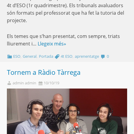
4t d’ESO (1r quadrimestre). Els tribunals avaluadors
són formats pel professorat que ha fet la tutoria del
projecte.
Els temes que s’han presentat, com sempre, triats
lliurement i…
Llegeix més»
,
,
,
ESO
General
Portada
4t ESO
aprenentatge
0
Tornem a Ràdio Tàrrega
admin admin
10/10/19