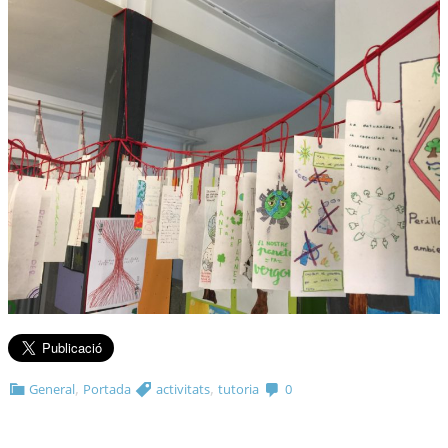
,
,
General
Portada
activitats
tutoria
0