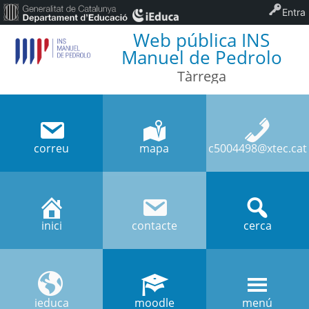
Entra
Web pública INS
Manuel de Pedrolo
Tàrrega
correu
mapa
c5004498@xtec.cat
inici
contacte
cerca
ieduca
moodle
menú