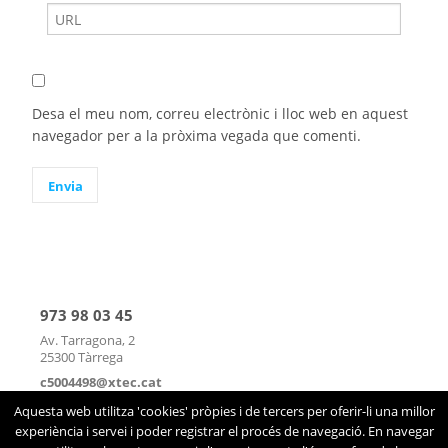
Desa el meu nom, correu electrònic i lloc web en aquest
navegador per a la pròxima vegada que comenti.
973 98 03 45
Av. Tarragona, 2
25300 Tàrrega
c5004498@xtec.cat
mapa
|
contacte
Aquesta web utilitza 'cookies' pròpies i de tercers per oferir-li una millor
experiència i servei i poder registrar el procés de navegació. En navegar