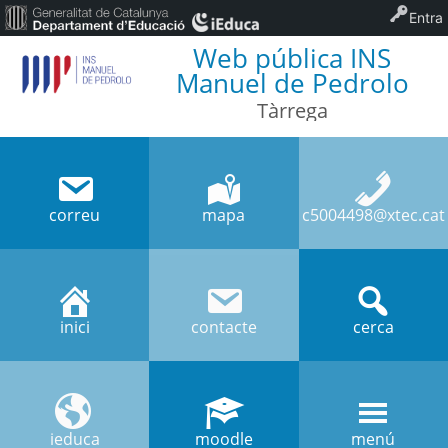
Entra
Web pública INS
Manuel de Pedrolo
Tàrrega
correu
mapa
c5004498@xtec.cat
inici
contacte
cerca
ieduca
moodle
menú