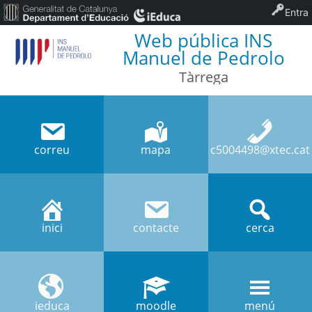
Entra
Web pública INS
Manuel de Pedrolo
Tàrrega
correu
mapa
c5004498@xtec.cat
inici
contacte
cerca
ieduca
moodle
menú