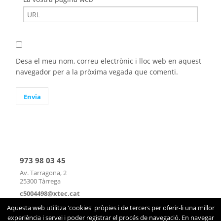
Desa el meu nom, correu electrònic i lloc web en aquest
navegador per a la pròxima vegada que comenti.
973 98 03 45
Av. Tarragona, 2
25300 Tàrrega
c5004498@xtec.cat
mapa
|
contacte
Aquesta web utilitza 'cookies' pròpies i de tercers per oferir-li una millor
experiència i servei i poder registrar el procés de navegació. En navegar