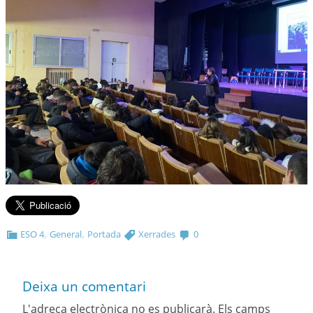
,
,
ESO 4
General
Portada
Xerrades
0
Deixa un comentari
L'adreça electrònica no es publicarà.
Els camps