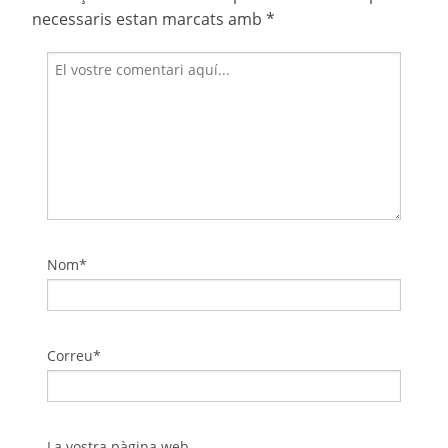
necessaris estan marcats amb
*
Nom*
Correu*
La vostra pàgina web