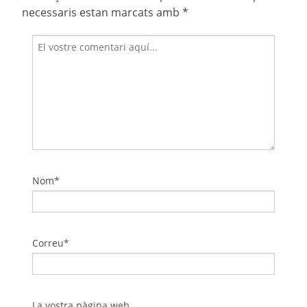
necessaris estan marcats amb
*
Nom*
Correu*
La vostra pàgina web