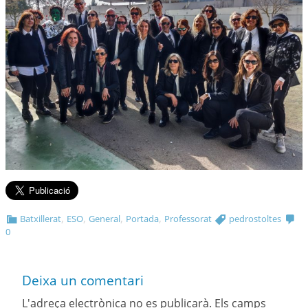
,
,
,
,
Batxillerat
ESO
General
Portada
Professorat
pedrostoltes
0
Deixa un comentari
L'adreça electrònica no es publicarà.
Els camps