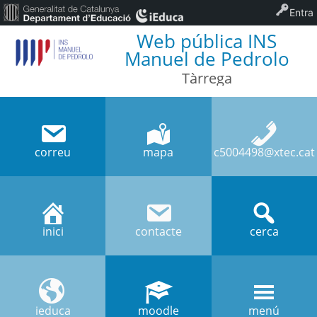
Entra
Web pública INS
Manuel de Pedrolo
Tàrrega
correu
mapa
c5004498@xtec.cat
inici
contacte
cerca
ieduca
moodle
menú