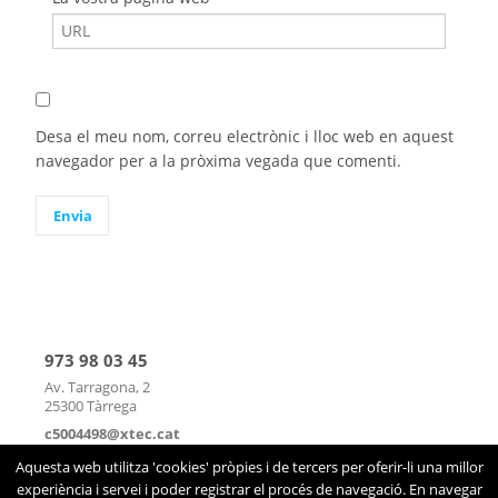
Desa el meu nom, correu electrònic i lloc web en aquest
navegador per a la pròxima vegada que comenti.
973 98 03 45
Av. Tarragona, 2
25300 Tàrrega
c5004498@xtec.cat
mapa
|
contacte
Aquesta web utilitza 'cookies' pròpies i de tercers per oferir-li una millor
experiència i servei i poder registrar el procés de navegació. En navegar