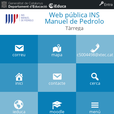
Entra
Web pública INS
Manuel de Pedrolo
Tàrrega
correu
mapa
c5004498@xtec.cat
inici
contacte
cerca
ieduca
moodle
menú