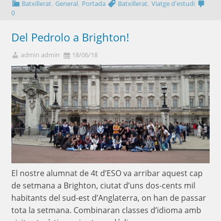
,
,
,
Batxillerat
General
Portada
Batxillerat
Viatge d'estudi
0
Del Pedrolo a Brighton!
admin admin
18/06/18
El nostre alumnat de 4t d’ESO va arribar aquest cap
de setmana a Brighton, ciutat d’uns dos-cents mil
habitants del sud-est d’Anglaterra, on han de passar
tota la setmana. Combinaran classes d’idioma amb