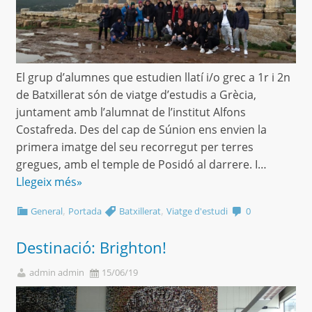
El grup d’alumnes que estudien llatí i/o grec a 1r i 2n
de Batxillerat són de viatge d’estudis a Grècia,
juntament amb l’alumnat de l’institut Alfons
Costafreda. Des del cap de Súnion ens envien la
primera imatge del seu recorregut per terres
gregues, amb el temple de Posidó al darrere. I…
Llegeix més»
,
,
General
Portada
Batxillerat
Viatge d'estudi
0
Destinació: Brighton!
admin admin
15/06/19