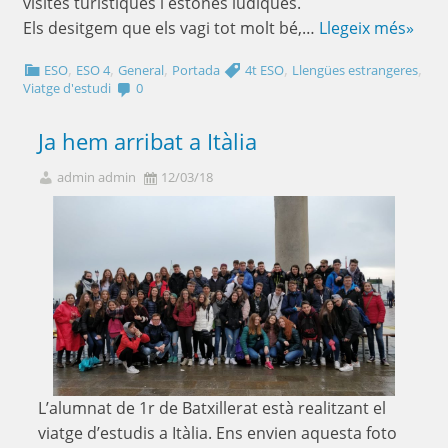
visites turístiques i estones lúdiques.
Els desitgem que els vagi tot molt bé,…
Llegeix més»
,
,
,
,
,
ESO
ESO 4
General
Portada
4t ESO
Llengües estrangeres
Viatge d'estudi
0
Ja hem arribat a Itàlia
admin admin
12/03/18
L’alumnat de 1r de Batxillerat està realitzant el
viatge d’estudis a Itàlia. Ens envien aquesta foto