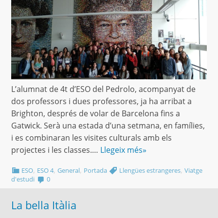
L’alumnat de 4t d’ESO del Pedrolo, acompanyat de
dos professors i dues professores, ja ha arribat a
Brighton, després de volar de Barcelona fins a
Gatwick. Serà una estada d’una setmana, en famílies,
i es combinaran les visites culturals amb els
projectes i les classes.…
Llegeix més»
,
,
,
,
ESO
ESO 4
General
Portada
Llengües estrangeres
Viatge
d'estudi
0
La bella Itàlia