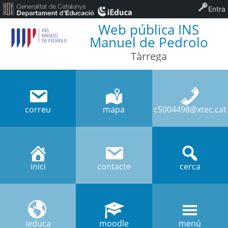
Entra
Web pública INS
Manuel de Pedrolo
Tàrrega
correu
mapa
c5004498@xtec.cat
inici
contacte
cerca
ieduca
moodle
menú