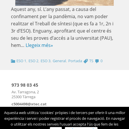
Aquest any, sí. L’any passat, a causa del
confinament per la pandèmia, no vam poder
realitzar el Treball de síntesi (que es fa a 1r, 2n i
3r d’ESO). Enguany, aprofitant que el centre és
seu de les proves d’accés a la universitat (PAU),
hem…
Llegeix més»
,
,
,
,
ESO 1
ESO 2
ESO 3
General
Portada
TS
0
973 98 03 45
Av. Tarragona, 2
25300 Tàrrega
c5004498@xtec.cat
mapa
|
contacte
Aquesta web utilitza 'cookies' pròpies i de tercers per oferir-li una millor
experiència i servei i poder registrar el procés de navegació. En navegar
o utilitzar els nostres serveis l'usuari accepta l'ús que fem de les