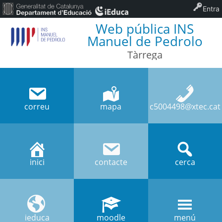
Entra
Web pública INS
Manuel de Pedrolo
Tàrrega
correu
mapa
c5004498@xtec.cat
inici
contacte
cerca
ieduca
moodle
menú