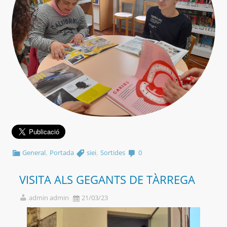
,
,
General
Portada
siei
Sortides
0
VISITA ALS GEGANTS DE TÀRREGA
admin admin
21/03/23