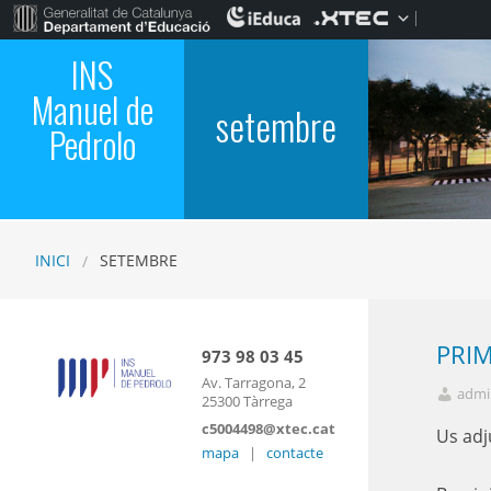
INS
Manuel de
setembre
Pedrolo
INICI
SETEMBRE
PRIM
973 98 03 45
Av. Tarragona, 2
admi
25300 Tàrrega
c5004498@xtec.cat
Us adj
mapa
|
contacte