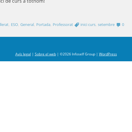
ici de curs a tothom!
,
,
,
,
,
llerat
ESO
General
Portada
Professorat
inici curs
setembre
0
Avís legal
|
Sobre el web
|
©2026 Infoself Group |
WordPress