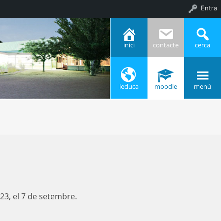
Entra
inici
contacte
cerca
ieduca
moodle
menú
23, el 7 de setembre.