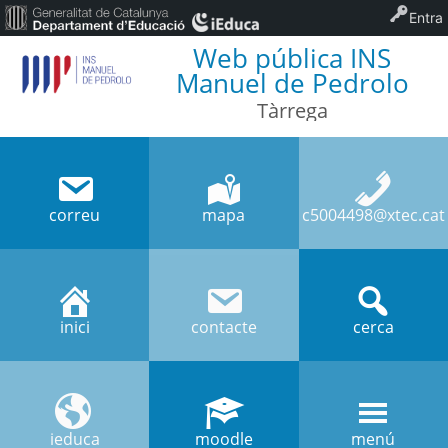
Entra
Web pública INS
Manuel de Pedrolo
Tàrrega
correu
mapa
c5004498@xtec.cat
inici
contacte
cerca
ieduca
moodle
menú