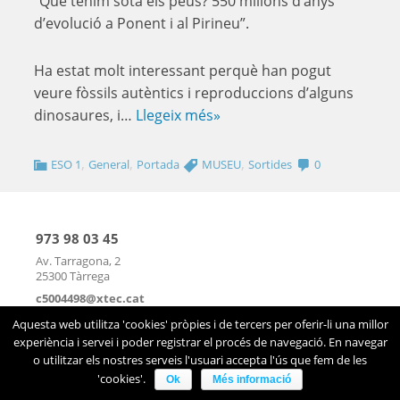
“Què tenim sota els peus? 550 milions d’anys
d’evolució a Ponent i al Pirineu”.
Ha estat molt interessant perquè han pogut
veure fòssils autèntics i reproduccions d’alguns
dinosaures, i…
Llegeix més»
,
,
,
ESO 1
General
Portada
MUSEU
Sortides
0
973 98 03 45
Av. Tarragona, 2
25300 Tàrrega
c5004498@xtec.cat
mapa
|
contacte
Aquesta web utilitza 'cookies' pròpies i de tercers per oferir-li una millor
experiència i servei i poder registrar el procés de navegació. En navegar
o utilitzar els nostres serveis l'usuari accepta l'ús que fem de les
'cookies'.
Ok
Més informació
Avís legal
|
Sobre el web
|
©2026 Infoself Group |
WordPress