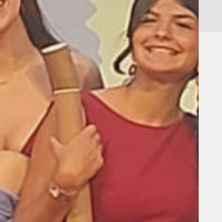
,
,
Batxillerat
Portada
Batxillerat
Famílies
0
ORIENTACIÓ A 2n DE BATXILLERAT
admin admin
01/02/25
ins del Pla d’orientació del centre, cada curs una
olla d’exalumnes del Pedrolo comparteixen una
stona amb els nois i noies de 2n de Batxillerat per
xplicar-los les seves experiències com a
niversitàries i per donar-los alguns consells: el final
e curs, les PAU, el procés de tria… Aquesta i altres
ctivitats d’orientació els ajudaran a obrir-se camí cap
 una nova etapa com a estudiants.
na experiència enriquidora per a tothom. Gràcies,
nna Farré, Maria Farré, Judit Sol, Núria Petit i Manal