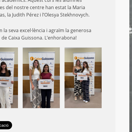
s acadèmics. Aquest curs les alumnes
s del nostre centre han estat la Maria
s, la Judith Pérez i l’Olesya Stekhnovych.
 la seva excel·lència i agraïm la generosa
va de Caixa Guissona. L’enhorabona!