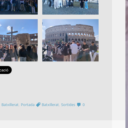
E
a
,
,
,
Batxillerat
Portada
Batxillerat
Sortides
0