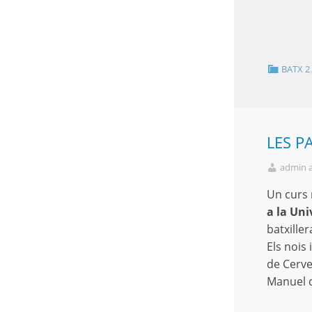
BATX 2
LES P
admin 
Un curs m
a la Uni
batxiller
Els nois
de Cerve
Manuel d