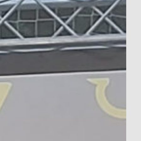
’actes, on membres de l’equip directiu van explicar
’estructura, les matèries, les activitats, l’avaluació…
el batxillerat a l’INS Manuel de Pedrolo. Hi vam
onvidar també dos alumnes de 1r de Batxillerat, que
an enriquir la xerrada amb les seves experiències.
ràcies a tots per la vostra participació!
fegim dos enllaços útils per al procés de
reinscripció: