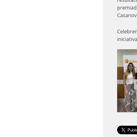
resultat
premiade
Casanova
Celebrem
iniciati