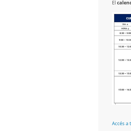
El
calend
Accés a 