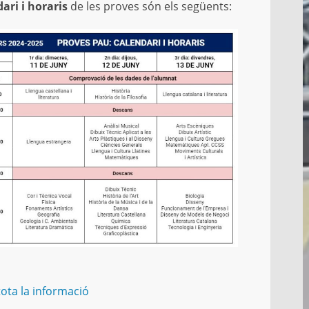
ari i horaris
de les proves són els següents:
d
l
d
c
v
G
A
p
tota la informació