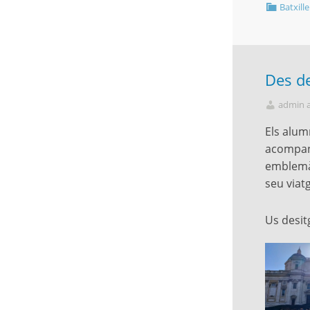
Batxille
Des d
admin 
Els alum
acompany
emblemàt
seu viat
Us desi