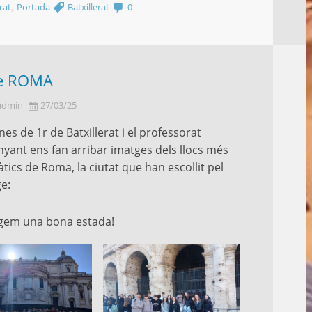
,
rat
Portada
Batxillerat
0
e ROMA
admin
27/03/25
nes de 1r de Batxillerat i el professorat
D
ant ens fan arribar imatges dels llocs més
c
ics de Roma, la ciutat que han escollit pel
e
ge:
e
u
d
tgem una bona estada!
a
a
U
A