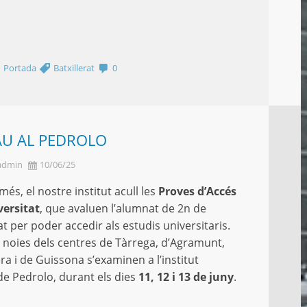
,
Portada
Batxillerat
0
AU AL PEDROLO
admin
10/06/25
és, el nostre institut acull les
Proves d’Accés
versitat
, que avaluen l’alumnat de 2n de
at per poder accedir als estudis universitaris.
A
 i noies dels centres de Tàrrega, d’Agramunt,
q
ra i de Guissona s’examinen a l’institut
d
e Pedrolo, durant els dies
11, 12 i 13 de juny
.
b
d