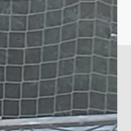
,
,
,
Batxillerat
ESO
Portada
Batxillerat
ESO
0
El batxillerat al Pedrolo
admin admin
03/04/25
Portes obertes a les famílies
hir vam obrir les portes a les famílies dels alumnes
ue han d’iniciar estudis postobligatoris. Després
’una visita per les nostres instal·lacions amb una
reu presentació per part de professorat dels
iferents departaments, vam reunir-nos a la sala