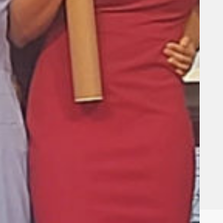
ttakouki, per la vostra participació d’enguany en
questa trobada!
,
,
BATX 2
Portada
activitats
Batxillerat
0