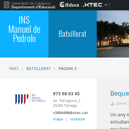
INS
Manuel de
Batxillerat
Pedrolo
INICI
BATXILLERAT
PÀGINA 3
Beque
973 98 03 45
Av. Tarragona, 2
admin 
25300 Tàrrega
c5004498@xtec.cat
Un any m
mapa
|
contacte
estudian