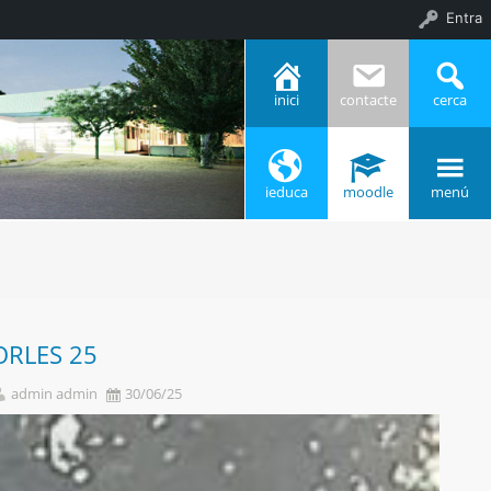
Entra
inici
contacte
cerca
ieduca
moodle
menú
ORLES 25
admin admin
30/06/25