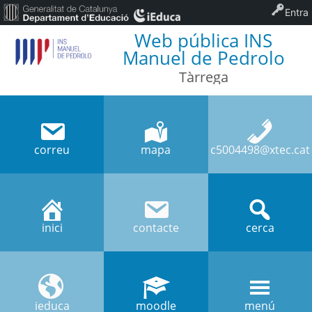
Entra
Web pública INS
Manuel de Pedrolo
Tàrrega
correu
mapa
c5004498@xtec.cat
inici
contacte
cerca
ieduca
moodle
menú