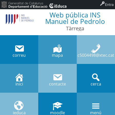
Entra
Web pública INS
Manuel de Pedrolo
Tàrrega
correu
mapa
c5004498@xtec.cat
inici
contacte
cerca
ieduca
moodle
menú