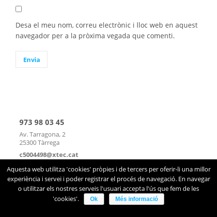
Desa el meu nom, correu electrònic i lloc web en aquest
navegador per a la pròxima vegada que comenti.
973 98 03 45
Av. Tarragona, 2
25300 Tàrrega
c5004498@xtec.cat
mapa
|
contacte
Aquesta web utilitza 'cookies' pròpies i de tercers per oferir-li una millor
experiència i servei i poder registrar el procés de navegació. En navegar
o utilitzar els nostres serveis l'usuari accepta l'ús que fem de les
'cookies'.
Ok
Més informació
Avís legal
|
Sobre el web
|
©2026 Infoself Group |
WordPress