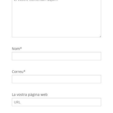
Nom*
Correu*
La vostra pàgina web