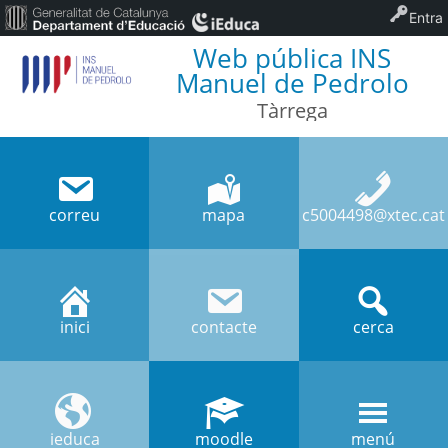
Entra
Web pública INS
Manuel de Pedrolo
Tàrrega
correu
mapa
c5004498@xtec.cat
inici
contacte
cerca
ieduca
moodle
menú