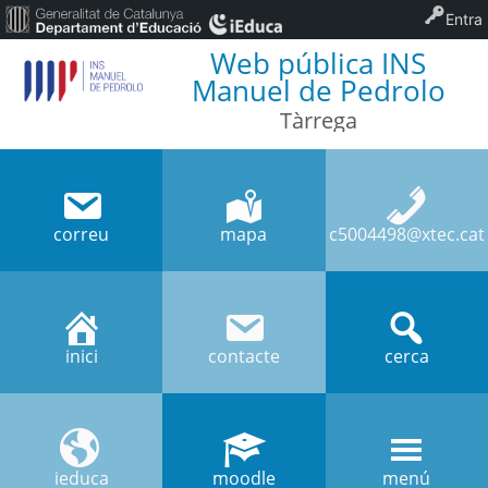
Entra
Web pública INS
Manuel de Pedrolo
Tàrrega
correu
mapa
c5004498@xtec.cat
inici
contacte
cerca
ieduca
moodle
menú