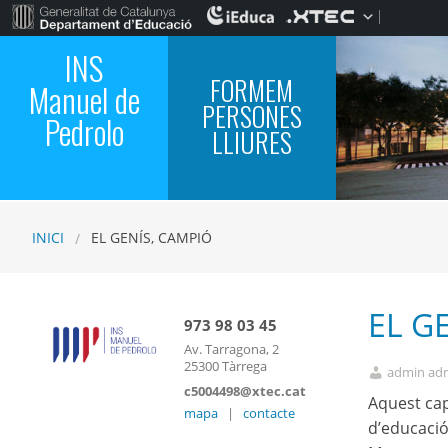
INS
FORMEM
Manuel de
PERSONES
Pedrolo
LLIURES
INICI
EL GENÍS, CAMPIÓ
EL G
973 98 03 45
Av. Tarragona, 2
25300 Tàrrega
admin ad
c5004498@xtec.cat
Aquest cap
mapa
|
contacte
d’educació