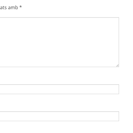
cats amb
*