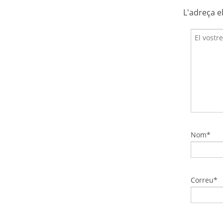
L'adreça e
Nom*
Correu*