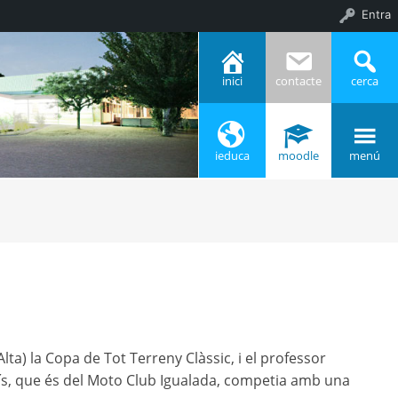
Entra
inici
contacte
cerca
ieduca
moodle
menú
a) la Copa de Tot Terreny Clàssic, i el professor
enís, que és del Moto Club Igualada, competia amb una