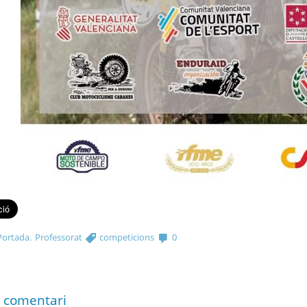
,
Portada
Professorat
competicions
0
 comentari