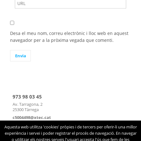
Desa el meu nom, correu electrònic i lloc web en aquest
navegador per a la pròxima vegada que comenti.
973 98 03 45
Av. Tarragona, 2
25300 Tàrrega
c5004498@xtec.cat
mapa
|
contacte
Aquesta web utilitza 'cookies' pròpies i de tercers per oferir-li una millor
experiència i servei i poder registrar el procés de navegació. En navegar
o utilitzar els nostres serveis l'usuari accepta l'ús que fem de les