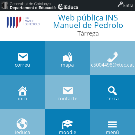
Entra
Web pública INS
Manuel de Pedrolo
Tàrrega
correu
mapa
c5004498@xtec.cat
inici
contacte
cerca
ieduca
moodle
menú