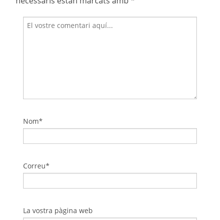
necessaris estan marcats amb
*
Nom*
Correu*
La vostra pàgina web