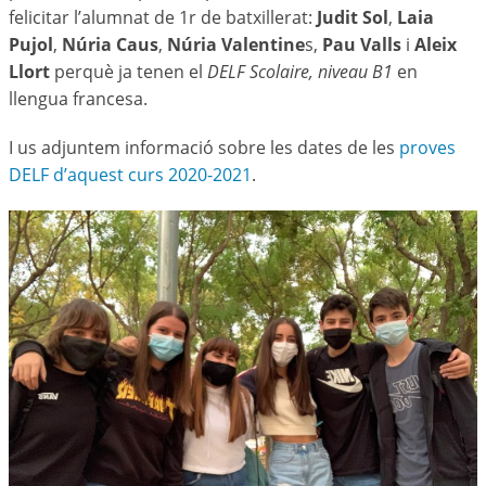
felicitar l’alumnat de 1r de batxillerat:
Judit Sol
,
Laia
Pujol
,
Núria Caus
,
Núria Valentine
s,
Pau Valls
i
Aleix
Llort
perquè ja tenen el
DELF Scolaire, niveau B1
en
llengua francesa.
I us adjuntem informació sobre les dates de les
proves
DELF d’aquest curs 2020-2021
.