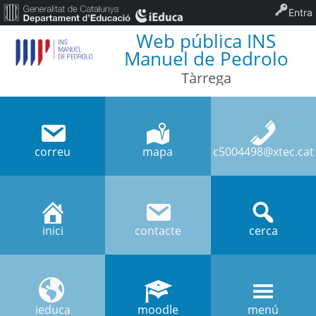
Entra
Web pública INS
Manuel de Pedrolo
Tàrrega
correu
mapa
c5004498@xtec.cat
inici
contacte
cerca
ieduca
moodle
menú