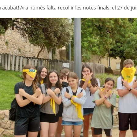
a acabat! Ara només falta recollir les notes finals, el 27 de ju