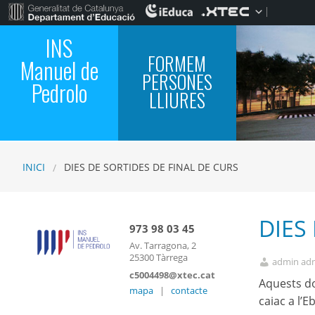
INS
FORMEM
Manuel de
PERSONES
Pedrolo
LLIURES
INICI
DIES DE SORTIDES DE FINAL DE CURS
DIES
973 98 03 45
Av. Tarragona, 2
25300 Tàrrega
admin ad
c5004498@xtec.cat
Aquests do
mapa
|
contacte
caiac a l’