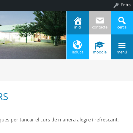
Entra
inici
contacte
cerca
ieduca
moodle
menú
RS
ques per tancar el curs de manera alegre i refrescant: