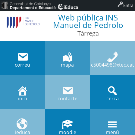
Entra
Web pública INS
Manuel de Pedrolo
Tàrrega
correu
mapa
c5004498@xtec.cat
inici
contacte
cerca
ieduca
moodle
menú