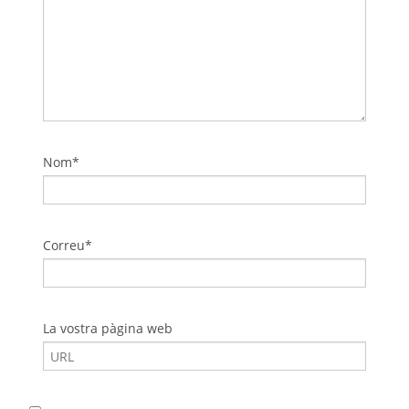
Nom*
Correu*
La vostra pàgina web