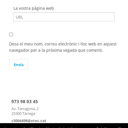
La vostra pàgina web
Desa el meu nom, correu electrònic i lloc web en aquest
navegador per a la pròxima vegada que comenti.
973 98 03 45
Av. Tarragona, 2
25300 Tàrrega
c5004498@xtec.cat
mapa
|
contacte