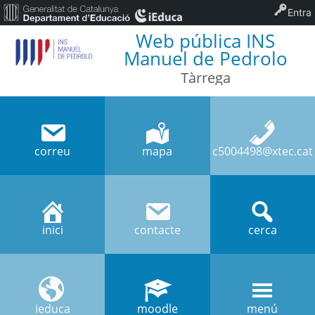
Entra
Web pública INS
Manuel de Pedrolo
Tàrrega
correu
mapa
c5004498@xtec.cat
inici
contacte
cerca
ieduca
moodle
menú