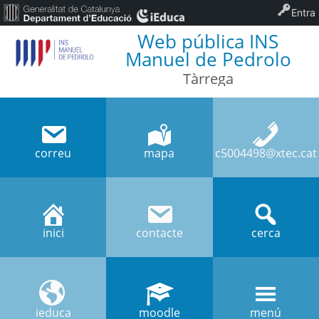
Entra
Web pública INS
Manuel de Pedrolo
Tàrrega
correu
mapa
c5004498@xtec.cat
inici
contacte
cerca
ieduca
moodle
menú