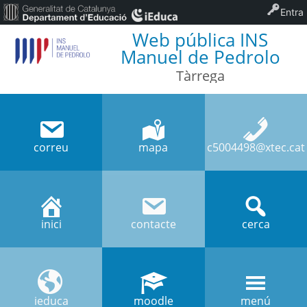
Entra
Web pública INS
Manuel de Pedrolo
Tàrrega
correu
mapa
c5004498@xtec.cat
inici
contacte
cerca
ieduca
moodle
menú