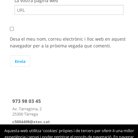
La vostra pàgina web
Desa el meu nom, correu electrònic i lloc web en aquest
navegador per a la pròxima vegada que comenti.
973 98 03 45
Av. Tarragona, 2
25300 Tàrrega
c5004498@xtec.cat
mapa
|
contacte
Aquesta web utilitza 'cookies' pròpies i de tercers per oferir-li una millor
experiència i servei i poder registrar el procés de navegació. En navegar