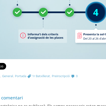
,
,
,
t
General
Portada
1r Batxillerat
Preinscripció
0
 comentari
lectrònica no es publicarà.
Els camps necessaris estan mar