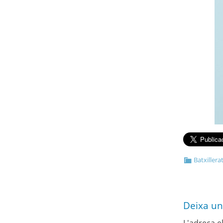
Batxillera
Deixa un
L'adreça e