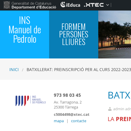
INS
FORMEM
Manuel de
PERSONES
Pedrolo
LLIURES
INICI
BATXILLERAT: PREINSCRIPCIÓ PER AL CURS 2022-202
BATX
973 98 03 45
Av. Tarragona, 2
25300 Tàrrega
admin ad
c5004498@xtec.cat
LA
PREI
mapa
|
contacte