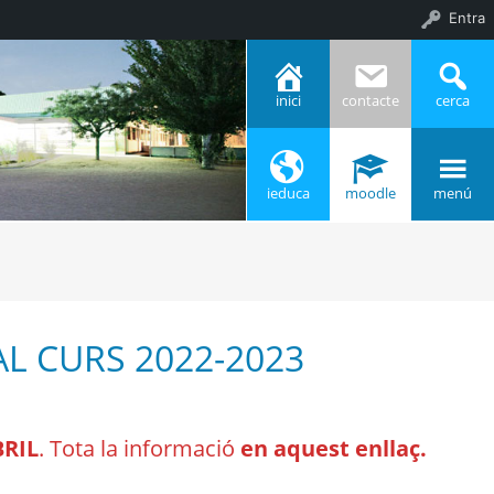
Entra
inici
contacte
cerca
ieduca
moodle
menú
AL CURS 2022-2023
BRIL
. Tota la informació
en aquest enllaç.