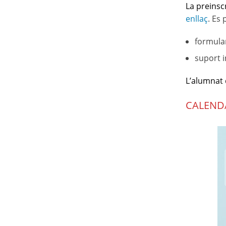
La preinsc
enllaç
. Es 
formular
suport i
L’alumnat 
CALENDA