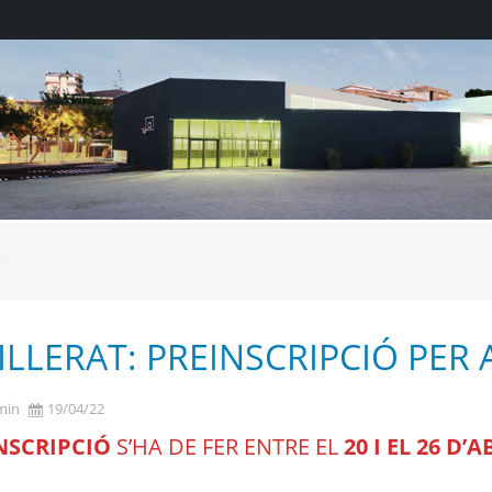
3
ILLERAT: PREINSCRIPCIÓ PER 
min
19/04/22
NSCRIPCIÓ
S’HA DE FER ENTRE EL
20 I EL 26 D’A