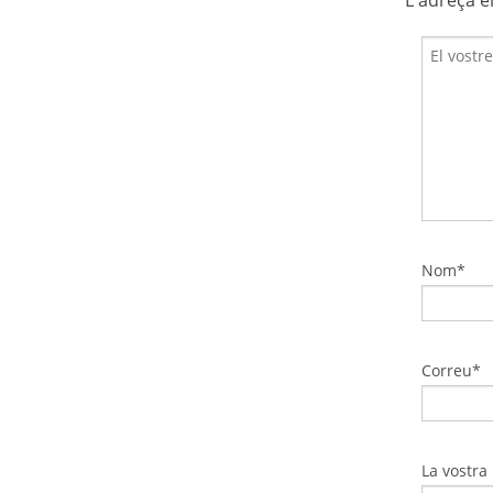
Nom*
Correu*
La vostra