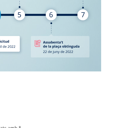
cats amb
*