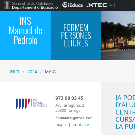
INS
FORMEM
Manuel de
PERSONES
Pedrolo
LLIURES
INICI
2024
MAIG
JA PO
973 98 03 45
D’ALU
Av. Tarragona, 2
CENTR
25300 Tàrrega
CURSA
c5004498@xtec.cat
mapa
|
contacte
LA PU