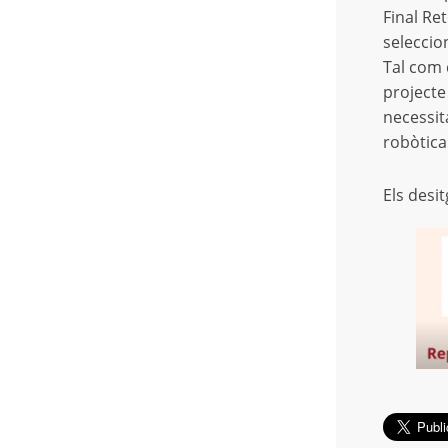
Final Re
seleccion
Tal com 
projecte
necessit
robòtica
Els desi