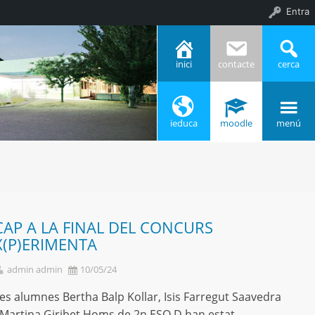
Entra
inici
contacte
cerca
ieduca
moodle
menú
CAP A LA FINAL DEL CONCURS
X(P)ERIMENTA
admin admin
10/05/24
es alumnes Bertha Balp Kollar, Isis Farregut Saavedra
 Martina Giribet Homs de 2n ESO D han estat