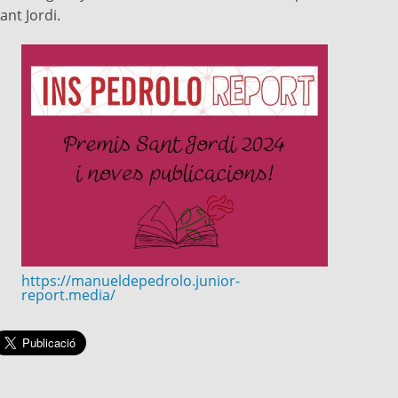
ant Jordi.
https://manueldepedrolo.junior-
report.media/