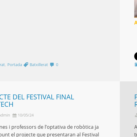
A
,
rat
Portada
Batxillerat
0
CTE DEL FESTIVAL FINAL
TECH
admin
10/05/24
nes i professors de l’optativa de robòtica ja
A
punt el projecte que presentaran al Festival
t