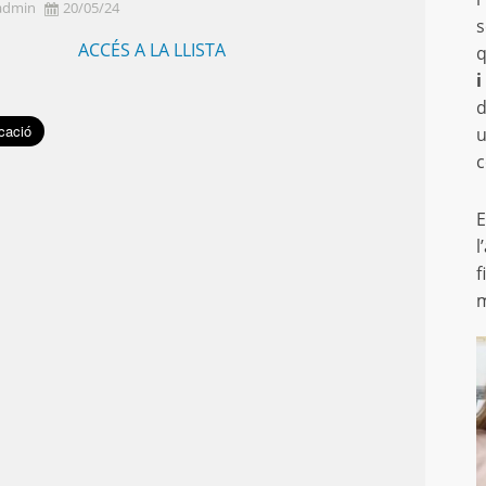
admin
20/05/24
s
ACCÉS A LA LLISTA
q
i
d
u
c
E
l
f
m