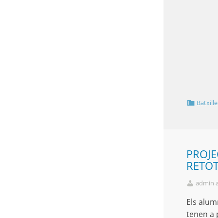
Batxille
PROJE
RETO
admin 
Els alum
tenen a 