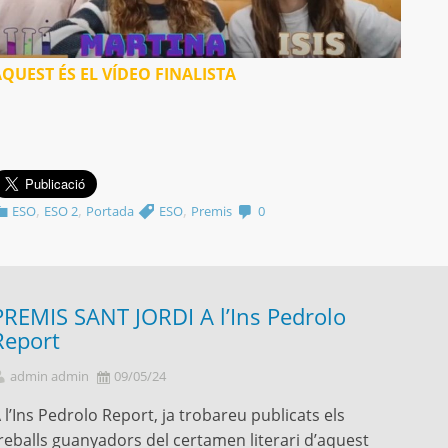
QUEST ÉS EL VÍDEO FINALISTA
,
,
,
ESO
ESO 2
Portada
ESO
Premis
0
PREMIS SANT JORDI A l’Ins Pedrolo
Report
admin admin
09/05/24
 l’Ins Pedrolo Report, ja trobareu publicats els
reballs guanyadors del certamen literari d’aquest