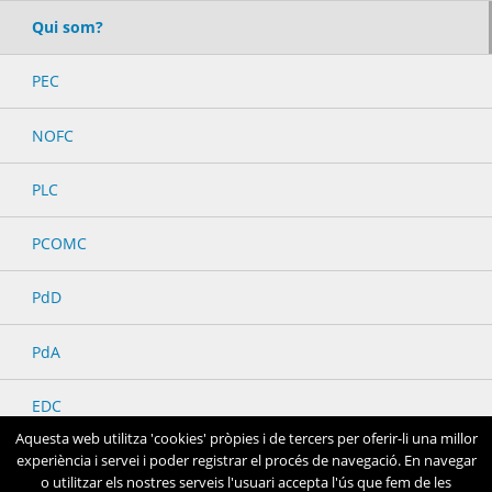
Qui som?
PEC
NOFC
PLC
PCOMC
PdD
PdA
EDC
Aquesta web utilitza 'cookies' pròpies i de tercers per oferir-li una millor
experiència i servei i poder registrar el procés de navegació. En navegar
o utilitzar els nostres serveis l'usuari accepta l'ús que fem de les