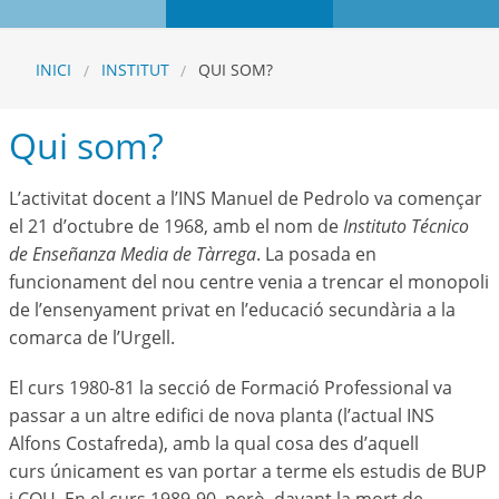
INICI
INSTITUT
QUI SOM?
Qui som?
L’activitat docent a l’INS Manuel de Pedrolo va començar
el 21 d’octubre de 1968, amb el nom de
Instituto Técnico
de Enseñanza Media de Tàrrega
. La posada en
funcionament del nou centre venia a trencar el monopoli
de l’ensenyament privat en l’educació secundària a la
comarca de l’Urgell.
El curs 1980-81 la secció de Formació Professional va
passar a un altre edifici de nova planta (l’actual INS
Alfons Costafreda), amb la qual cosa des d’aquell
curs únicament es van portar a terme els estudis de BUP
i COU. En el curs 1989-90, però, davant la mort de