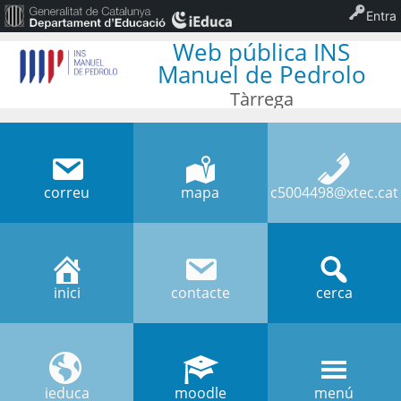
Entra
Web pública INS
Manuel de Pedrolo
Tàrrega
correu
mapa
c5004498@xtec.cat
inici
contacte
cerca
ieduca
moodle
menú