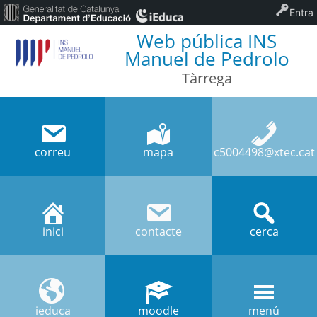
Entra
Web pública INS
Manuel de Pedrolo
Tàrrega
correu
mapa
c5004498@xtec.cat
inici
contacte
cerca
ieduca
moodle
menú