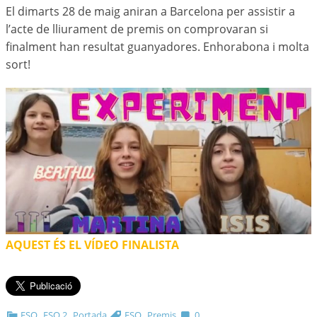
El dimarts 28 de maig aniran a Barcelona per assistir a
l’acte de lliurament de premis on comprovaran si
finalment han resultat guanyadores. Enhorabona i molta
sort!
AQUEST ÉS EL VÍDEO FINALISTA
,
,
,
ESO
ESO 2
Portada
ESO
Premis
0