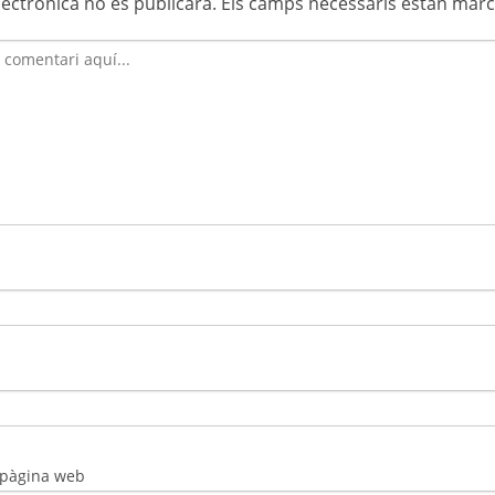
lectrònica no es publicarà.
Els camps necessaris estan mar
 pàgina web