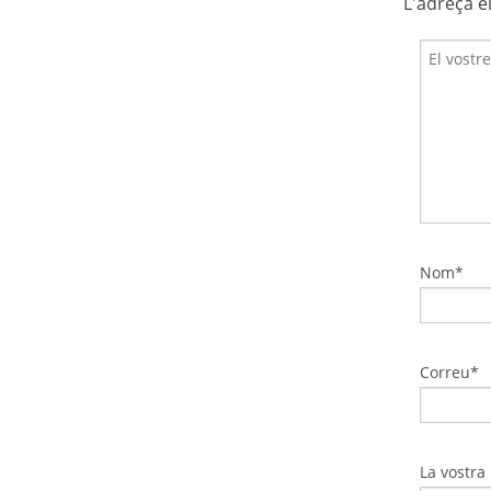
L'adreça e
Nom*
Correu*
La vostra