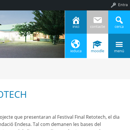
Entra
inici
contacte
cerca
ieduca
moodle
menú
TOTECH
ojecte que presentaran al Festival Final Retotech, el dia
 Fundació Endesa. Tal com demanen les bases del