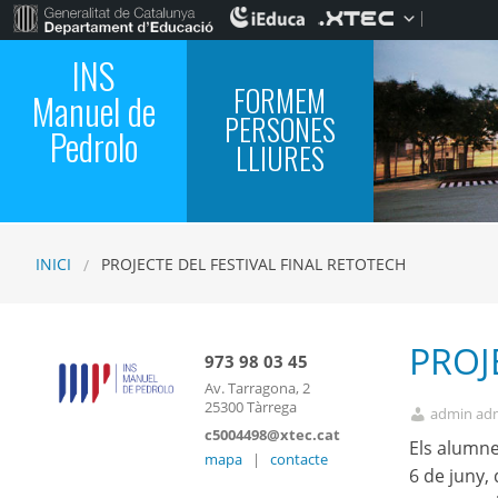
INS
FORMEM
Manuel de
PERSONES
Pedrolo
LLIURES
INICI
PROJECTE DEL FESTIVAL FINAL RETOTECH
PROJ
973 98 03 45
Av. Tarragona, 2
25300 Tàrrega
admin ad
c5004498@xtec.cat
Els alumne
mapa
|
contacte
6 de juny,