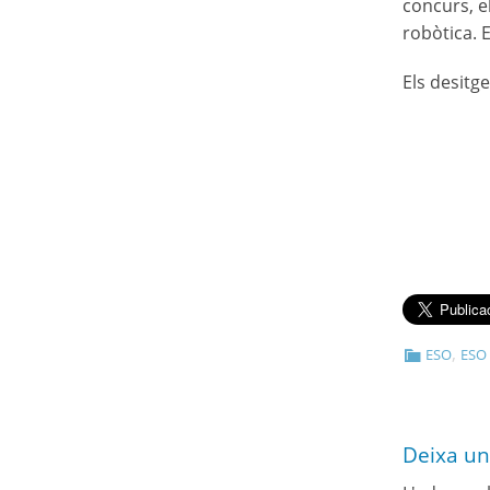
concurs, e
robòtica. 
Els desitg
,
ESO
ESO
Deixa un