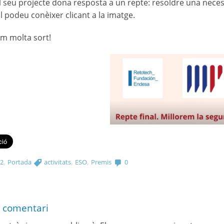
l seu projecte dona resposta a un repte: resoldre una necessi
El podeu conèixer clicant a la imatge.
em molta sort!
,
,
,
 2
Portada
activitats
ESO
Premis
0
 comentari