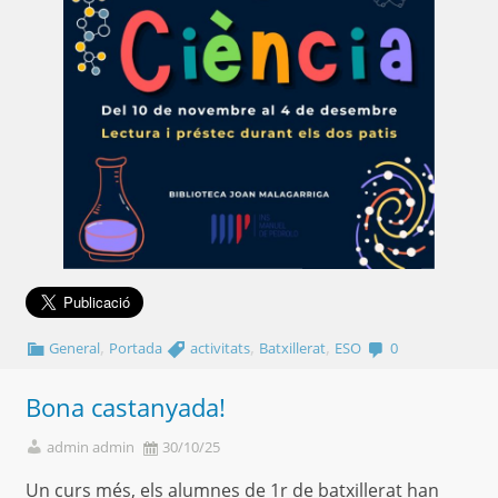
,
,
,
General
Portada
activitats
Batxillerat
ESO
0
Bona castanyada!
admin admin
30/10/25
Un curs més, els alumnes de 1r de batxillerat han