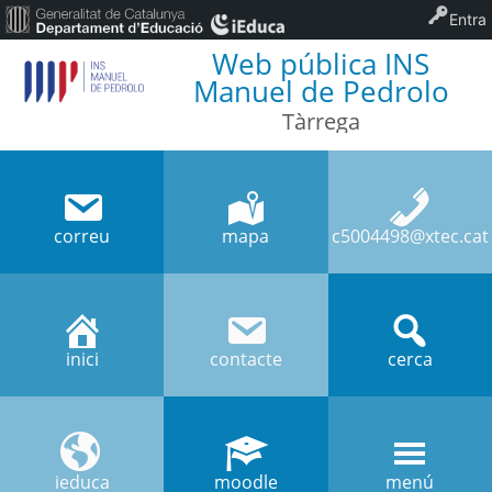
Entra
Web pública INS
Manuel de Pedrolo
Tàrrega
correu
mapa
c5004498@xtec.cat
inici
contacte
cerca
ieduca
moodle
menú