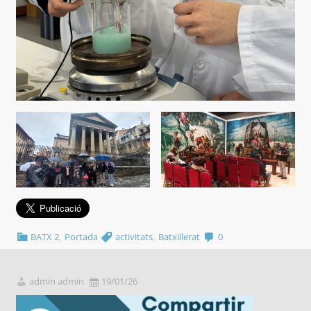
,
,
BATX 2
Portada
activitats
Batxillerat
0
admin admin
19/01/26