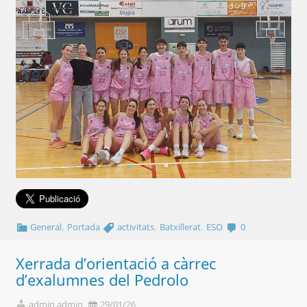
,
,
,
General
Portada
activitats
Batxillerat
ESO
0
Xerrada d’orientació a càrrec
d’exalumnes del Pedrolo
admin admin
29/01/26